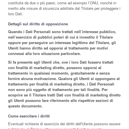
costituita da due o più paesi, come ad esempio l’ONU, nonché in
merito alle misure di sicurezza adottate dal Titolare per proteggere i
loro Dati.
Dettagli sul diritto di opposizione
Quando i Dati Personali sono trattati nell’interesse pubblico,
nell’esercizio di pubblici poteri di cui è investito il Titolare
oppure per perseguire un interesse legittimo del Titolare, gli
Utenti hanno diritto ad opporsi al trattamento per motivi
connessi alla loro situazione particolare.
Si fa presente agli Utenti che, ove i loro Dati fossero trattati
con finalità di marketing diretto, possono opporsi al
trattamento in qualsiasi momento, gratuitamente e senza
fornire alcuna motivazione. Qualora gli Utenti si oppongano al
trattamento per finalità di marketing diretto, i Dati Personali
non sono più oggetto di trattamento per tali finalità. Per
scoprire se il Titolare tratti Dati con finalità di marketing diretto
gli Utenti possono fare riferimento alle rispettive sezioni di
questo documento.
Come esercitare i diritti
Eventuali richieste di esercizio dei diritti dell'Utente possono essere