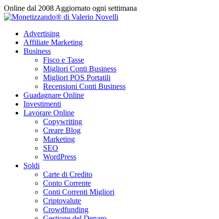
Vai
Online dal 2008
Aggiornato ogni settimana
al
contenuto
Advertising
Affiliate Marketing
Business
Fisco e Tasse
Migliori Conti Business
Migliori POS Portatili
Recensioni Conti Business
Guadagnare Online
Investimenti
Lavorare Online
Copywriting
Creare Blog
Marketing
SEO
WordPress
Soldi
Carte di Credito
Conto Corrente
Conti Correnti Migliori
Criptovalute
Crowdfunding
Gestione del Denaro