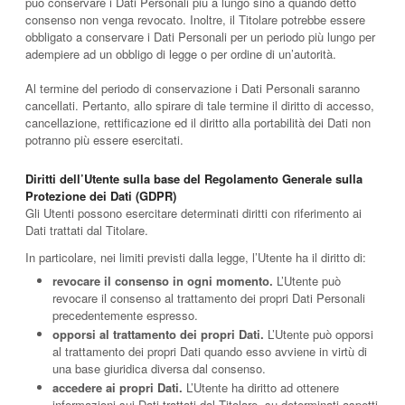
può conservare i Dati Personali più a lungo sino a quando detto
consenso non venga revocato. Inoltre, il Titolare potrebbe essere
obbligato a conservare i Dati Personali per un periodo più lungo per
adempiere ad un obbligo di legge o per ordine di un’autorità.
Al termine del periodo di conservazione i Dati Personali saranno
cancellati. Pertanto, allo spirare di tale termine il diritto di accesso,
cancellazione, rettificazione ed il diritto alla portabilità dei Dati non
potranno più essere esercitati.
Diritti dell’Utente sulla base del Regolamento Generale sulla
Protezione dei Dati (GDPR)
Gli Utenti possono esercitare determinati diritti con riferimento ai
Dati trattati dal Titolare.
In particolare, nei limiti previsti dalla legge, l’Utente ha il diritto di:
revocare il consenso in ogni momento.
L’Utente può
revocare il consenso al trattamento dei propri Dati Personali
precedentemente espresso.
opporsi al trattamento dei propri Dati.
L’Utente può opporsi
al trattamento dei propri Dati quando esso avviene in virtù di
una base giuridica diversa dal consenso.
accedere ai propri Dati.
L’Utente ha diritto ad ottenere
informazioni sui Dati trattati dal Titolare, su determinati aspetti