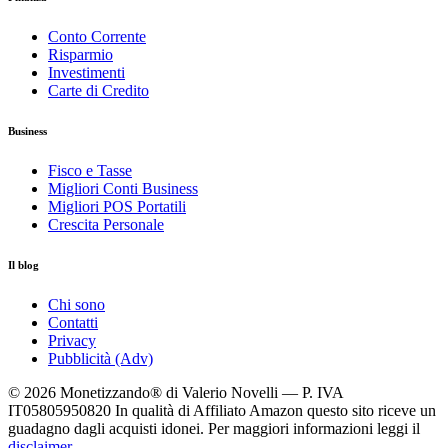
Conto Corrente
Risparmio
Investimenti
Carte di Credito
Business
Fisco e Tasse
Migliori Conti Business
Migliori POS Portatili
Crescita Personale
Il blog
Chi sono
Contatti
Privacy
Pubblicità (Adv)
© 2026 Monetizzando® di Valerio Novelli — P. IVA
IT05805950820
In qualità di Affiliato Amazon questo sito riceve un
guadagno dagli acquisti idonei. Per maggiori informazioni leggi il
disclaimer
.