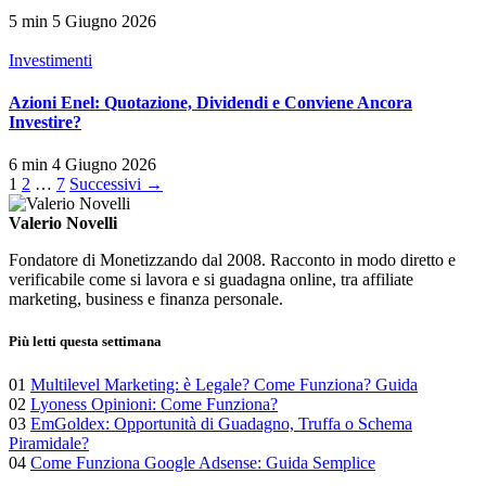
5 min
5 Giugno 2026
Investimenti
Azioni Enel: Quotazione, Dividendi e Conviene Ancora
Investire?
6 min
4 Giugno 2026
Paginazione
1
2
…
7
Successivi →
degli
Valerio Novelli
articoli
Fondatore di Monetizzando dal 2008. Racconto in modo diretto e
verificabile come si lavora e si guadagna online, tra affiliate
marketing, business e finanza personale.
Più letti questa settimana
01
Multilevel Marketing: è Legale? Come Funziona? Guida
02
Lyoness Opinioni: Come Funziona?
03
EmGoldex: Opportunità di Guadagno, Truffa o Schema
Piramidale?
04
Come Funziona Google Adsense: Guida Semplice