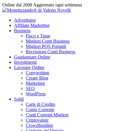
Vai
Online dal 2008
Aggiornato ogni settimana
al
contenuto
Advertising
Affiliate Marketing
Business
Fisco e Tasse
Migliori Conti Business
Migliori POS Portatili
Recensioni Conti Business
Guadagnare Online
Investimenti
Lavorare Online
Copywriting
Creare Blog
Marketing
SEO
WordPress
Soldi
Carte di Credito
Conto Corrente
Conti Correnti Migliori
Criptovalute
Crowdfunding
Gestione del Denaro