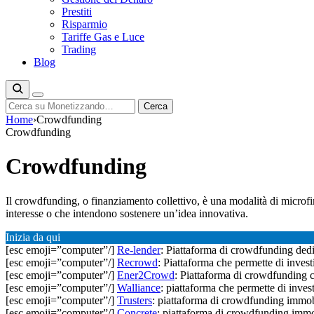
Prestiti
Risparmio
Tariffe Gas e Luce
Trading
Blog
Cerca
Cerca
Home
›
Crowdfunding
Crowdfunding
Crowdfunding
Il crowdfunding, o finanziamento collettivo, è una modalità di microf
interesse o che intendono sostenere un’idea innovativa.
Inizia da qui
[esc emoji=”computer”/]
Re-lender
: Piattaforma di crowdfunding dedic
[esc emoji=”computer”/]
Recrowd
: Piattaforma che permette di invest
[esc emoji=”computer”/]
Ener2Crowd
: Piattaforma di crowdfunding 
[esc emoji=”computer”/]
Walliance
: piattaforma che permette di inves
[esc emoji=”computer”/]
Trusters
: piattaforma di crowdfunding immobi
[esc emoji=”computer”/]
Concrete
: piattaforma di crowdfunding immobi