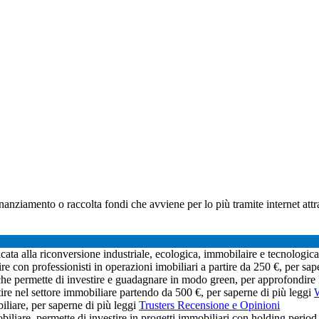
inanziamento o raccolta fondi che avviene per lo più tramite internet a
ata alla riconversione industriale, ecologica, immobilaire e tecnologica
ire con professionisti in operazioni imobiliari a partire da 250 €, per sa
che permette di investire e guadagnare in modo green, per approfondire
tire nel settore immobiliare partendo da 500 €, per saperne di più leggi
W
liare, per saperne di più leggi
Trusters Recensione e Opinioni
liare, permette di investire in progetti immobiliari con holding period 