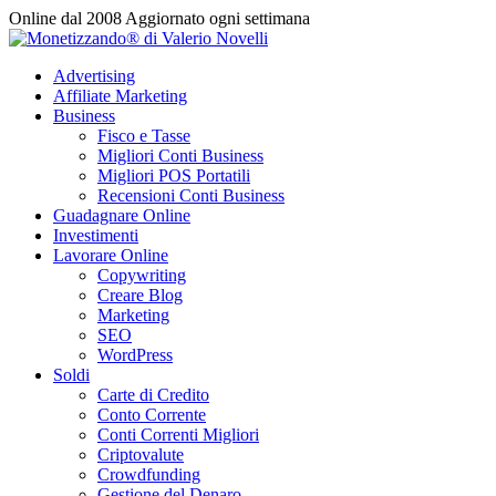
Vai
Online dal 2008
Aggiornato ogni settimana
al
contenuto
Advertising
Affiliate Marketing
Business
Fisco e Tasse
Migliori Conti Business
Migliori POS Portatili
Recensioni Conti Business
Guadagnare Online
Investimenti
Lavorare Online
Copywriting
Creare Blog
Marketing
SEO
WordPress
Soldi
Carte di Credito
Conto Corrente
Conti Correnti Migliori
Criptovalute
Crowdfunding
Gestione del Denaro