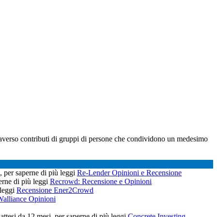
ttraverso contributi di gruppi di persone che condividono un medesimo
, per saperne di più leggi
Re-Lender Opinioni e Recensione
perne di più leggi
Recrowd: Recensione e Opinioni
 leggi
Recensione Ener2Crowd
alliance Opinioni
attesi da 12 mesi, per saperne di più leggi
Concrete Investing