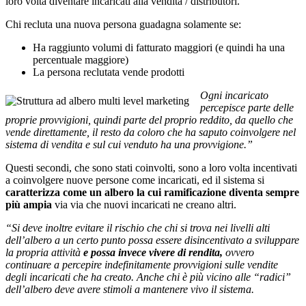
loro volta diventare incaricati alla vendita / distributori.
Chi recluta una nuova persona guadagna solamente se:
Ha raggiunto volumi di fatturato maggiori (e quindi ha una
percentuale maggiore)
La persona reclutata vende prodotti
Ogni incaricato
percepisce parte delle
proprie provvigioni, quindi parte del proprio reddito, da quello che
vende direttamente, il resto da coloro che ha saputo coinvolgere nel
sistema di vendita e sul cui venduto ha una provvigione.”
Questi secondi, che sono stati coinvolti, sono a loro volta incentivati
a coinvolgere nuove persone come incaricati, ed il sistema si
caratterizza come un albero la cui ramificazione diventa sempre
più ampia
via via che nuovi incaricati ne creano altri.
“Si deve inoltre evitare il rischio che chi si trova nei livelli alti
dell’albero a un certo punto possa essere disincentivato a sviluppare
la propria attività
e possa invece vivere di rendita,
ovvero
continuare a percepire indefinitamente provvigioni sulle vendite
degli incaricati che ha creato. Anche chi è più vicino alle “radici”
dell’albero deve avere stimoli a mantenere vivo il sistema.