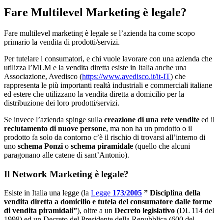
Fare Multilevel Marketing è legale?
Fare multilevel marketing è legale se l’azienda ha come scopo
primario la vendita di prodotti/servizi.
Per tutelare i consumatori, e chi vuole lavorare con una azienda che
utilizza l’MLM e la vendita diretta esiste in Italia anche una
Associazione, Avedisco (
https://www.avedisco.it/it-IT
) che
rappresenta le più importanti realtà industriali e commerciali italiane
ed estere che utilizzano la vendita diretta a domicilio per la
distribuzione dei loro prodotti/servizi.
Se invece l’azienda spinge sulla
creazione di una rete vendite
ed il
reclutamento di nuove persone
, ma non ha un prodotto o il
prodotto fa solo da contorno c’è il rischio di trovarsi all’interno di
uno
schema Ponzi
o
schema piramidale
(quello che alcuni
paragonano alle catene di sant’Antonio).
Il Network Marketing è legale?
Esiste in Italia una legge (la
Legge
173/2005
” Disciplina della
vendita diretta a domicilio e tutela del consumatore dalle forme
di vendita piramidali”
), oltre a un
Decreto legislativo
(DL 114 del
1998) ed un Decreto del Presidente della Repubblica (600 del