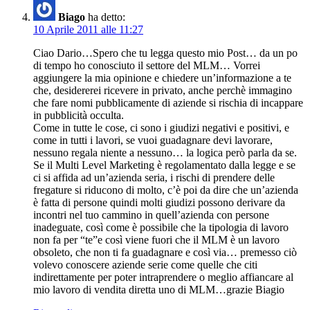
Biago
ha detto:
10 Aprile 2011 alle 11:27
Ciao Dario…Spero che tu legga questo mio Post… da un po
di tempo ho conosciuto il settore del MLM… Vorrei
aggiungere la mia opinione e chiedere un’informazione a te
che, desidererei ricevere in privato, anche perchè immagino
che fare nomi pubblicamente di aziende si rischia di incappare
in pubblicità occulta.
Come in tutte le cose, ci sono i giudizi negativi e positivi, e
come in tutti i lavori, se vuoi guadagnare devi lavorare,
nessuno regala niente a nessuno… la logica però parla da se.
Se il Multi Level Marketing è regolamentato dalla legge e se
ci si affida ad un’azienda seria, i rischi di prendere delle
fregature si riducono di molto, c’è poi da dire che un’azienda
è fatta di persone quindi molti giudizi possono derivare da
incontri nel tuo cammino in quell’azienda con persone
inadeguate, così come è possibile che la tipologia di lavoro
non fa per “te”e così viene fuori che il MLM è un lavoro
obsoleto, che non ti fa guadagnare e così via… premesso ciò
volevo conoscere aziende serie come quelle che citi
indirettamente per poter intraprendere o meglio affiancare al
mio lavoro di vendita diretta uno di MLM…grazie Biagio