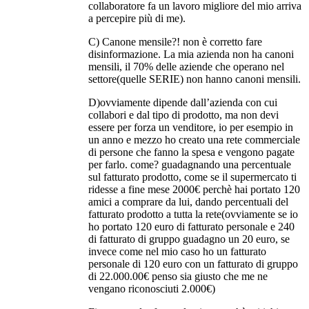
collaboratore fa un lavoro migliore del mio arriva
a percepire più di me).
C) Canone mensile?! non è corretto fare
disinformazione. La mia azienda non ha canoni
mensili, il 70% delle aziende che operano nel
settore(quelle SERIE) non hanno canoni mensili.
D)ovviamente dipende dall’azienda con cui
collabori e dal tipo di prodotto, ma non devi
essere per forza un venditore, io per esempio in
un anno e mezzo ho creato una rete commerciale
di persone che fanno la spesa e vengono pagate
per farlo. come? guadagnando una percentuale
sul fatturato prodotto, come se il supermercato ti
ridesse a fine mese 2000€ perchè hai portato 120
amici a comprare da lui, dando percentuali del
fatturato prodotto a tutta la rete(ovviamente se io
ho portato 120 euro di fatturato personale e 240
di fatturato di gruppo guadagno un 20 euro, se
invece come nel mio caso ho un fatturato
personale di 120 euro con un fatturato di gruppo
di 22.000.00€ penso sia giusto che me ne
vengano riconosciuti 2.000€)