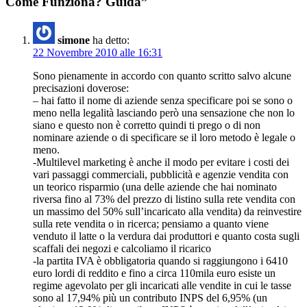
Come Funziona? Guida”
simone
ha detto:
22 Novembre 2010 alle 16:31
Sono pienamente in accordo con quanto scritto salvo alcune
precisazioni doverose:
– hai fatto il nome di aziende senza specificare poi se sono o
meno nella legalità lasciando però una sensazione che non lo
siano e questo non è corretto quindi ti prego o di non
nominare aziende o di specificare se il loro metodo è legale o
meno.
-Multilevel marketing è anche il modo per evitare i costi dei
vari passaggi commerciali, pubblicità e agenzie vendita con
un teorico risparmio (una delle aziende che hai nominato
riversa fino al 73% del prezzo di listino sulla rete vendita con
un massimo del 50% sull’incaricato alla vendita) da reinvestire
sulla rete vendita o in ricerca; pensiamo a quanto viene
venduto il latte o la verdura dai produttori e quanto costa sugli
scaffali dei negozi e calcoliamo il ricarico
-la partita IVA è obbligatoria quando si raggiungono i 6410
euro lordi di reddito e fino a circa 110mila euro esiste un
regime agevolato per gli incaricati alle vendite in cui le tasse
sono al 17,94% più un contributo INPS del 6,95% (un