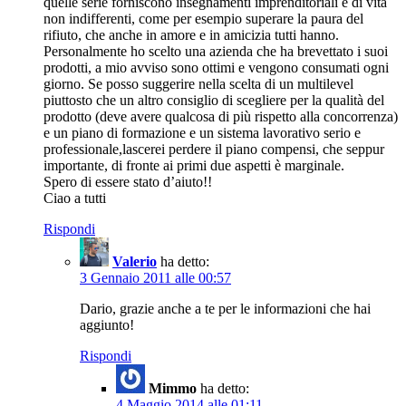
quelle serie forniscono insegnamenti imprenditoriali e di vita
non indifferenti, come per esempio superare la paura del
rifiuto, che anche in amore e in amicizia tutti hanno.
Personalmente ho scelto una azienda che ha brevettato i suoi
prodotti, a mio avviso sono ottimi e vengono consumati ogni
giorno. Se posso suggerire nella scelta di un multilevel
piuttosto che un altro consiglio di scegliere per la qualità del
prodotto (deve avere qualcosa di più rispetto alla concorrenza)
e un piano di formazione e un sistema lavorativo serio e
professionale,lascerei perdere il piano compensi, che seppur
importante, di fronte ai primi due aspetti è marginale.
Spero di essere stato d’aiuto!!
Ciao a tutti
Rispondi
Valerio
ha detto:
3 Gennaio 2011 alle 00:57
Dario, grazie anche a te per le informazioni che hai
aggiunto!
Rispondi
Mimmo
ha detto:
4 Maggio 2014 alle 01:11