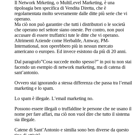
Il Network Mrketing, o MultiLevel Marketing, è una
tipoloagia ben specifica di Vendita Diretta, che è
regolamentata molto severamente dalle ditte più serie che vi
operano.
Ma ciò non può garantire che tutti i distributori o le società
che operano nel settore siano oneste. Per contro, non puoi
accusare di essere truffatrici tute le ditte che vi operano.
Altrimenti Aziende come Herbalife, Amway, PM-
International, non operebbero più in nessun mercato
americano o europeo. Ed invece esistono da più di 20 anni.
Dal paragrafo”Cosa succede molto spesso?” in poi tu non stai
facendo un esempio di network marketing, ma di catena di
sant’antonio.
Ovvero stai ignorando a stessa differenza che passa tra l’email
marketing e lo spam.
Lo spam è illegale. L’email marketing no.
Possono essere illegali o truffaldine le persone che ne usano il
nome per fare affari, ma ciò non vuol dire che tutto il sistema
sia illegale.
Catene di Sant’Antonio e similia sono ben diverse da questo