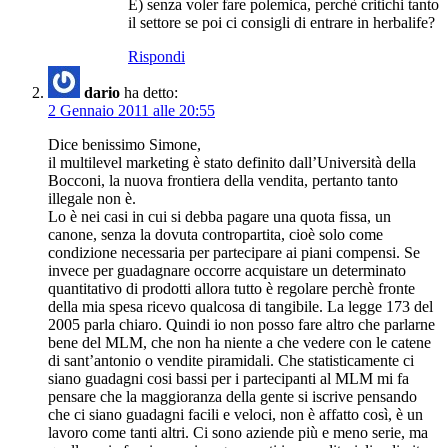
E) senza voler fare polemica, perchè critichi tanto
il settore se poi ci consigli di entrare in herbalife?
Rispondi
dario
ha detto:
2 Gennaio 2011 alle 20:55
Dice benissimo Simone,
il multilevel marketing è stato definito dall’Università della
Bocconi, la nuova frontiera della vendita, pertanto tanto
illegale non è.
Lo è nei casi in cui si debba pagare una quota fissa, un
canone, senza la dovuta contropartita, cioè solo come
condizione necessaria per partecipare ai piani compensi. Se
invece per guadagnare occorre acquistare un determinato
quantitativo di prodotti allora tutto è regolare perchè fronte
della mia spesa ricevo qualcosa di tangibile. La legge 173 del
2005 parla chiaro. Quindi io non posso fare altro che parlarne
bene del MLM, che non ha niente a che vedere con le catene
di sant’antonio o vendite piramidali. Che statisticamente ci
siano guadagni cosi bassi per i partecipanti al MLM mi fa
pensare che la maggioranza della gente si iscrive pensando
che ci siano guadagni facili e veloci, non è affatto così, è un
lavoro come tanti altri. Ci sono aziende più e meno serie, ma