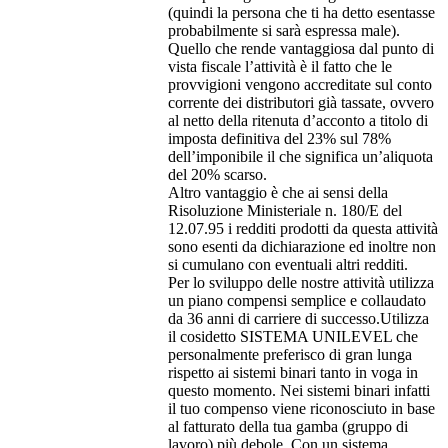
(quindi la persona che ti ha detto esentasse
probabilmente si sarà espressa male).
Quello che rende vantaggiosa dal punto di
vista fiscale l’attività è il fatto che le
provvigioni vengono accreditate sul conto
corrente dei distributori già tassate, ovvero
al netto della ritenuta d’acconto a titolo di
imposta definitiva del 23% sul 78%
dell’imponibile il che significa un’aliquota
del 20% scarso.
Altro vantaggio è che ai sensi della
Risoluzione Ministeriale n. 180/E del
12.07.95 i redditi prodotti da questa attività
sono esenti da dichiarazione ed inoltre non
si cumulano con eventuali altri redditi.
Per lo sviluppo delle nostre attività utilizza
un piano compensi semplice e collaudato
da 36 anni di carriere di successo.Utilizza
il cosidetto SISTEMA UNILEVEL che
personalmente preferisco di gran lunga
rispetto ai sistemi binari tanto in voga in
questo momento. Nei sistemi binari infatti
il tuo compenso viene riconosciuto in base
al fatturato della tua gamba (gruppo di
lavoro) più debole. Con un sistema