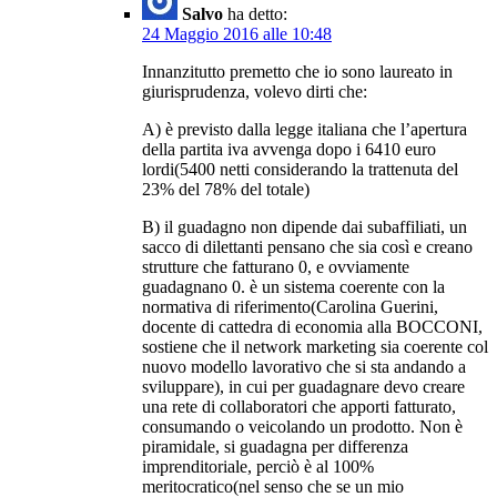
Salvo
ha detto:
24 Maggio 2016 alle 10:48
Innanzitutto premetto che io sono laureato in
giurisprudenza, volevo dirti che:
A) è previsto dalla legge italiana che l’apertura
della partita iva avvenga dopo i 6410 euro
lordi(5400 netti considerando la trattenuta del
23% del 78% del totale)
B) il guadagno non dipende dai subaffiliati, un
sacco di dilettanti pensano che sia così e creano
strutture che fatturano 0, e ovviamente
guadagnano 0. è un sistema coerente con la
normativa di riferimento(Carolina Guerini,
docente di cattedra di economia alla BOCCONI,
sostiene che il network marketing sia coerente col
nuovo modello lavorativo che si sta andando a
sviluppare), in cui per guadagnare devo creare
una rete di collaboratori che apporti fatturato,
consumando o veicolando un prodotto. Non è
piramidale, si guadagna per differenza
imprenditoriale, perciò è al 100%
meritocratico(nel senso che se un mio