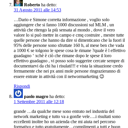
Roberto
ha detto:
31 Agosto 2011 alle 14:53
…Dario e Simone corretta informazione , voglio solo
aggiungere che si fanno 1000 discussioni sul MLM , un
attività che ritengo la più sensata al mondo , dove il vero
valore lo si può mettre in campo e cmq costruire , mestre tutte
quelle persone che hanno da dire si dimenticano che la fuori il
95% delle persone sono sfruttate 160 h, al mese ben che vada
a 1000 € se tolgono le spese cosa le rimane ?quale è l effettivo
guadagno ‘ xchè è ciò che rimane dopo le spese il loro
effettivo guadagno , vi posso solo suggerire cercate sempre di
documentarvi da chi ha i risulati!!! e vista la situazione credo
fermamente che nei px anni mole persone ringrazieranno di
essere entrate in attività con il networmarketing 😉
Rispondi
paolo magro
ha detto:
1 Settembre 2011 alle 12:18
grande …da qualche mese sono entrato nel industria del
network marketing e tutto va a gonfie vele….i risultati sono
eccellenti inoltre ho un azienda che mi aiuta nel percorso
formativo e tutto gratuitamente…complimenti a tutti e buon