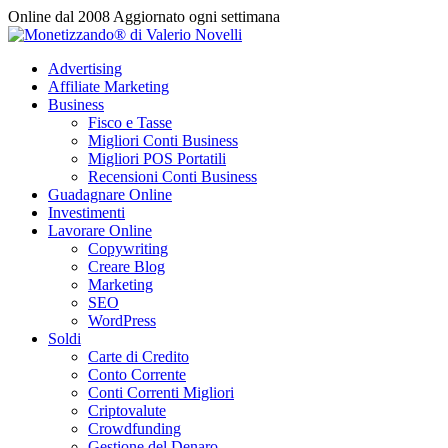
Vai
Online dal 2008
Aggiornato ogni settimana
al
contenuto
Advertising
Affiliate Marketing
Business
Fisco e Tasse
Migliori Conti Business
Migliori POS Portatili
Recensioni Conti Business
Guadagnare Online
Investimenti
Lavorare Online
Copywriting
Creare Blog
Marketing
SEO
WordPress
Soldi
Carte di Credito
Conto Corrente
Conti Correnti Migliori
Criptovalute
Crowdfunding
Gestione del Denaro