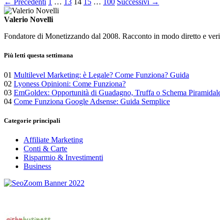
Paginazione
← Precedenti
1
…
13
14
15
…
100
Successivi →
degli
Valerio Novelli
articoli
Fondatore di Monetizzando dal 2008. Racconto in modo diretto e verific
Più letti questa settimana
01
Multilevel Marketing: è Legale? Come Funziona? Guida
02
Lyoness Opinioni: Come Funziona?
03
EmGoldex: Opportunità di Guadagno, Truffa o Schema Piramidal
04
Come Funziona Google Adsense: Guida Semplice
Categorie principali
Affiliate Marketing
Conti & Carte
Risparmio & Investimenti
Business