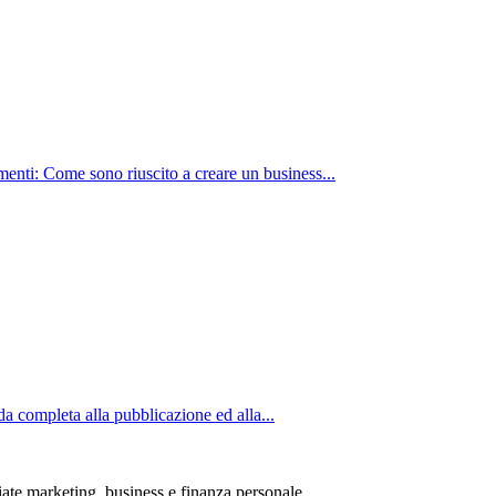
nti: Come sono riuscito a creare un business...
completa alla pubblicazione ed alla...
iate marketing, business e finanza personale.