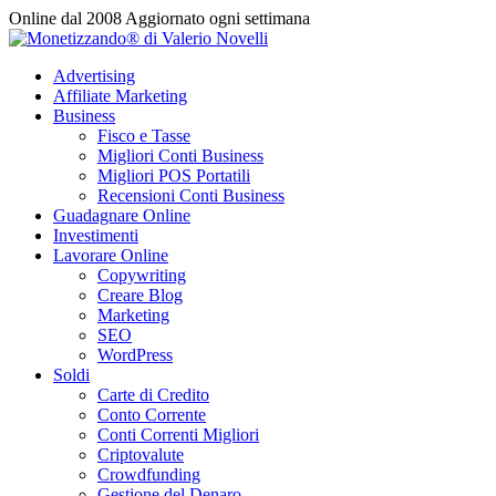
Vai
Online dal 2008
Aggiornato ogni settimana
al
contenuto
Advertising
Affiliate Marketing
Business
Fisco e Tasse
Migliori Conti Business
Migliori POS Portatili
Recensioni Conti Business
Guadagnare Online
Investimenti
Lavorare Online
Copywriting
Creare Blog
Marketing
SEO
WordPress
Soldi
Carte di Credito
Conto Corrente
Conti Correnti Migliori
Criptovalute
Crowdfunding
Gestione del Denaro