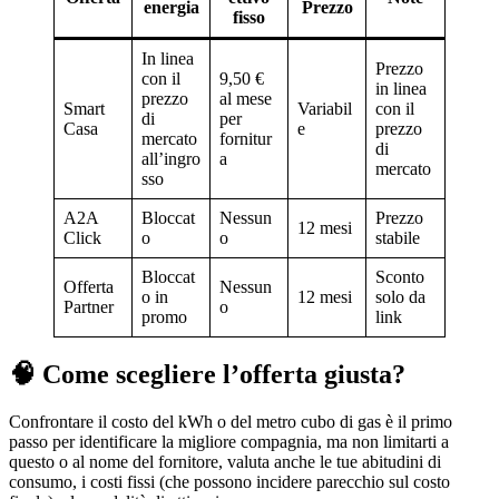
energia
Prezzo
fisso
In linea
Prezzo
con il
9,50 €
in linea
prezzo
al mese
Smart
Variabil
con il
di
per
Casa
e
prezzo
mercato
fornitur
di
all’ingro
a
mercato
sso
A2A
Bloccat
Nessun
Prezzo
12 mesi
Click
o
o
stabile
Bloccat
Sconto
Offerta
Nessun
o in
12 mesi
solo da
Partner
o
promo
link
🧠 Come scegliere l’offerta giusta?
Confrontare il costo del kWh o del metro cubo di gas è il primo
passo per identificare la migliore compagnia, ma non limitarti a
questo o al nome del fornitore, valuta anche le tue abitudini di
consumo, i costi fissi (che possono incidere parecchio sul costo