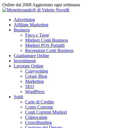
Vai
Online dal 2008
Aggiornato ogni settimana
al
contenuto
Advertising
Affiliate Marketing
Business
Fisco e Tasse
Migliori Conti Business
Migliori POS Portatili
Recensioni Conti Business
Guadagnare Online
Investimenti
Lavorare Online
Copywriting
Creare Blog
Marketing
SEO
WordPress
Soldi
Carte di Credito
Conto Corrente
Conti Correnti Migliori
Criptovalute
Crowdfunding
Gestione del Denaro