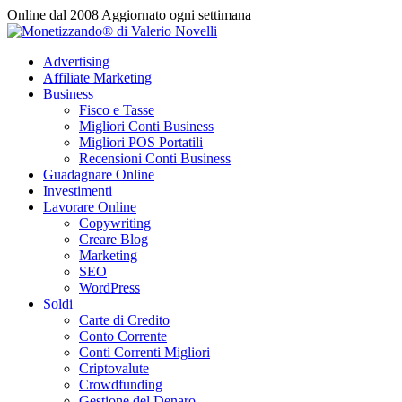
Vai
Online dal 2008
Aggiornato ogni settimana
al
contenuto
Advertising
Affiliate Marketing
Business
Fisco e Tasse
Migliori Conti Business
Migliori POS Portatili
Recensioni Conti Business
Guadagnare Online
Investimenti
Lavorare Online
Copywriting
Creare Blog
Marketing
SEO
WordPress
Soldi
Carte di Credito
Conto Corrente
Conti Correnti Migliori
Criptovalute
Crowdfunding
Gestione del Denaro