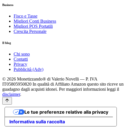
Business
Fisco e Tasse
Migliori Conti Business
Migliori POS Portatili
Crescita Personale
Il blog
Chi sono
Contatti
Privacy
Pubblicità (Adv)
© 2026 Monetizzando® di Valerio Novelli — P. IVA
IT05805950820
In qualità di Affiliato Amazon questo sito riceve un
guadagno dagli acquisti idonei. Per maggiori informazioni leggi il
disclaimer
.
Le tue preferenze relative alla privacy
Informativa sulla raccolta