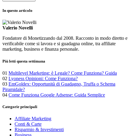
In questo articolo
Valerio Novelli
Fondatore di Monetizzando dal 2008. Racconto in modo diretto e
verificabile come si lavora e si guadagna online, tra affiliate
marketing, business e finanza personale.
Più letti questa settimana
01
Multilevel Marketing: è Legale? Come Funziona? Guida
02
Lyoness Opinioni: Come Funziona?
03
EmGoldex: Opportunità di Guadagno, Truffa o Schema
Piramidale?
04
Come Funziona Google Adsense: Guida Semplice
Categorie principali
Affiliate Marketing
Conti & Carte
Risparmio & Investimenti
Business