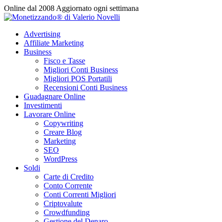
Vai
Online dal 2008
Aggiornato ogni settimana
al
contenuto
Advertising
Affiliate Marketing
Business
Fisco e Tasse
Migliori Conti Business
Migliori POS Portatili
Recensioni Conti Business
Guadagnare Online
Investimenti
Lavorare Online
Copywriting
Creare Blog
Marketing
SEO
WordPress
Soldi
Carte di Credito
Conto Corrente
Conti Correnti Migliori
Criptovalute
Crowdfunding
Gestione del Denaro