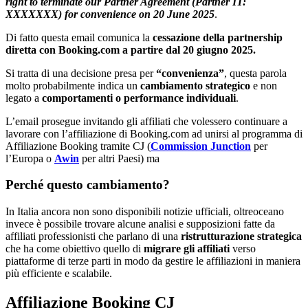
right to terminate our Partner Agreement (Partner IT:
XXXXXXX) for convenience on 20 June 2025
.
Di fatto questa email comunica la
cessazione della partnership
diretta con Booking.com a partire dal 20 giugno 2025.
Si tratta di una decisione presa per
“convenienza”
, questa parola
molto probabilmente indica un
cambiamento strategico
e non
legato a
comportamenti o performance individuali
.
L’email prosegue invitando gli affiliati che volessero continuare a
lavorare con l’affiliazione di Booking.com ad unirsi al programma di
Affiliazione Booking tramite CJ (
Commission Junction
per
l’Europa o
Awin
per altri Paesi) ma
Perché questo cambiamento?
In Italia ancora non sono disponibili notizie ufficiali, oltreoceano
invece è possibile trovare alcune analisi e supposizioni fatte da
affiliati professionisti che parlano di una
ristrutturazione strategica
che ha come obiettivo quello di
migrare gli affiliati
verso
piattaforme di terze parti in modo da gestire le affiliazioni in maniera
più efficiente e scalabile.
Affiliazione Booking CJ