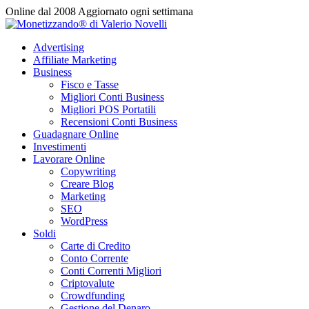
Vai
Online dal 2008
Aggiornato ogni settimana
al
contenuto
Advertising
Affiliate Marketing
Business
Fisco e Tasse
Migliori Conti Business
Migliori POS Portatili
Recensioni Conti Business
Guadagnare Online
Investimenti
Lavorare Online
Copywriting
Creare Blog
Marketing
SEO
WordPress
Soldi
Carte di Credito
Conto Corrente
Conti Correnti Migliori
Criptovalute
Crowdfunding
Gestione del Denaro