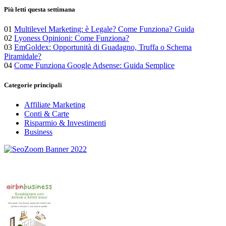
Più letti questa settimana
01
Multilevel Marketing: è Legale? Come Funziona? Guida
02
Lyoness Opinioni: Come Funziona?
03
EmGoldex: Opportunità di Guadagno, Truffa o Schema
Piramidale?
04
Come Funziona Google Adsense: Guida Semplice
Categorie principali
Affiliate Marketing
Conti & Carte
Risparmio & Investimenti
Business