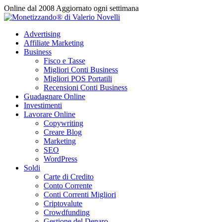
Vai
Online dal 2008
Aggiornato ogni settimana
al
contenuto
Advertising
Affiliate Marketing
Business
Fisco e Tasse
Migliori Conti Business
Migliori POS Portatili
Recensioni Conti Business
Guadagnare Online
Investimenti
Lavorare Online
Copywriting
Creare Blog
Marketing
SEO
WordPress
Soldi
Carte di Credito
Conto Corrente
Conti Correnti Migliori
Criptovalute
Crowdfunding
Gestione del Denaro