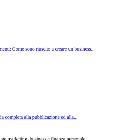
nti: Come sono riuscito a creare un business...
completa alla pubblicazione ed alla...
iate marketing, business e finanza personale.