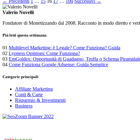
Paginazione
← Precedenti
1
…
15
16
17
…
100
Successivi →
degli
Valerio Novelli
articoli
Fondatore di Monetizzando dal 2008. Racconto in modo diretto e verific
Più letti questa settimana
01
Multilevel Marketing: è Legale? Come Funziona? Guida
02
Lyoness Opinioni: Come Funziona?
03
EmGoldex: Opportunità di Guadagno, Truffa o Schema Piramidal
04
Come Funziona Google Adsense: Guida Semplice
Categorie principali
Affiliate Marketing
Conti & Carte
Risparmio & Investimenti
Business