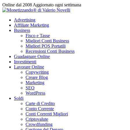
Vai
Online dal 2008
Aggiornato ogni settimana
al
contenuto
Advertising
Affiliate Marketing
Business
Fisco e Tasse
Migliori Conti Business
Migliori POS Portatili
Recensioni Conti Business
Guadagnare Online
Investimenti
Lavorare Online
Copywriting
Creare Blog
Marketing
SEO
WordPress
Soldi
Carte di Credito
Conto Corrente
Conti Correnti Migliori
Criptovalute
Crowdfunding
Gestione del Denaro