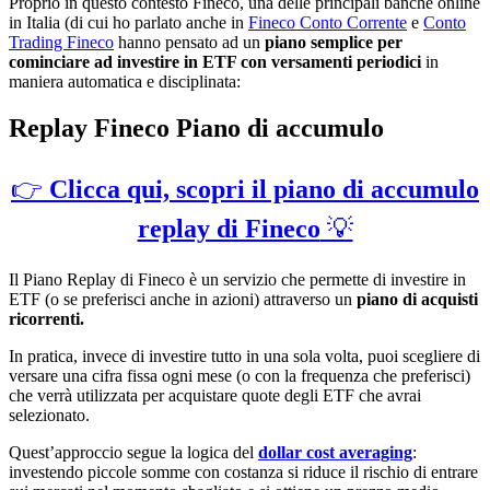
Proprio in questo contesto Fineco, una delle principali banche online
in Italia (di cui ho parlato anche in
Fineco Conto Corrente
e
Conto
Trading Fineco
hanno pensato ad un
piano semplice per
cominciare ad investire in ETF con versamenti periodici
in
maniera automatica e disciplinata:
Replay Fineco Piano di accumulo
👉
Clicca qui, scopri il piano di accumulo
replay di Fineco
💡
Il Piano Replay di Fineco è un servizio che permette di investire in
ETF (o se preferisci anche in azioni) attraverso un
piano di acquisti
ricorrenti.
In pratica, invece di investire tutto in una sola volta, puoi scegliere di
versare una cifra fissa ogni mese (o con la frequenza che preferisci)
che verrà utilizzata per acquistare quote degli ETF che avrai
selezionato.
Quest’approccio segue la logica del
dollar cost averaging
:
investendo piccole somme con costanza si riduce il rischio di entrare