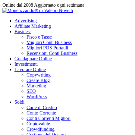
Vai
Online dal 2008
Aggiornato ogni settimana
al
contenuto
Advertising
Affiliate Marketing
Business
Fisco e Tasse
Migliori Conti Business
Migliori POS Portatili
Recensioni Conti Business
Guadagnare Online
Investimenti
Lavorare Online
Copywriting
Creare Blog
Marketing
SEO
WordPress
Soldi
Carte di Credito
Conto Corrente
Conti Correnti Migliori
Criptovalute
Crowdfunding
Gestione del Denaro