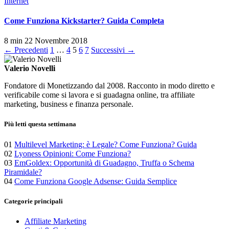
Internet
Come Funziona Kickstarter? Guida Completa
8 min
22 Novembre 2018
Paginazione
← Precedenti
1
…
4
5
6
7
Successivi →
degli
Valerio Novelli
articoli
Fondatore di Monetizzando dal 2008. Racconto in modo diretto e
verificabile come si lavora e si guadagna online, tra affiliate
marketing, business e finanza personale.
Più letti questa settimana
01
Multilevel Marketing: è Legale? Come Funziona? Guida
02
Lyoness Opinioni: Come Funziona?
03
EmGoldex: Opportunità di Guadagno, Truffa o Schema
Piramidale?
04
Come Funziona Google Adsense: Guida Semplice
Categorie principali
Affiliate Marketing