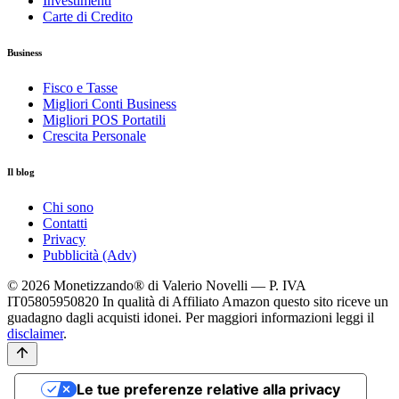
Investimenti
Carte di Credito
Business
Fisco e Tasse
Migliori Conti Business
Migliori POS Portatili
Crescita Personale
Il blog
Chi sono
Contatti
Privacy
Pubblicità (Adv)
© 2026 Monetizzando® di Valerio Novelli — P. IVA
IT05805950820
In qualità di Affiliato Amazon questo sito riceve un
guadagno dagli acquisti idonei. Per maggiori informazioni leggi il
disclaimer
.
Le tue preferenze relative alla privacy