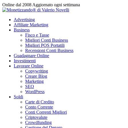
Vai
Online dal 2008
Aggiornato ogni settimana
al
contenuto
Advertising
Affiliate Marketing
Business
Fisco e Tasse
Migliori Conti Business
Migliori POS Portatili
Recensioni Conti Business
Guadagnare Online
Investimenti
Lavorare Online
Copywriting
Creare Blog
Marketing
SEO
WordPress
Soldi
Carte di Credito
Conto Corrente
Conti Correnti Migliori
Criptovalute
Crowdfunding
Gestione del Denaro