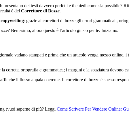
i web presentano dei testi davvero perfetti e ti chiedi come sia possibile? R
realtà è del
Correttore di Bozze
.
l copywriting
: grazie ai correttori di bozze gli errori grammaticali, ortog
ozze? Benissimo, allora questo è l’articolo giusto per te. Iniziamo.
iornale vadano stampati e prima che un articolo venga messo online, i 
 la corretta ortografia e grammatica; i margini e la spaziatura devono ess
affinché il flusso appaia coerente. Il correttore di bozze è spesso respons
ting (vuoi saperne di più? Leggi
Come Scrivere Per Vendere Online: Gu