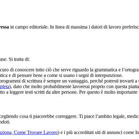
ressa
in campo editoriale. In linea di massima i datori di lavoro preferi
e. Si tratta di:
sicuro di conoscere tutto ciò che serve riguardo la grammatica e l’ortogra
tica e di pensare bene a come si usano i segni di interpunzione.
programmi di scrittura è sempre un vantaggio, perché potresti trovarti 
pleta
), dato che molto probabilmente lavorerai proprio con questa piatt
to a leggere testi scritti da altre persone. Per questo è molto importante
liendo cosa ti piacerebbe correggere. Ti piace l’ambito legale, medico, f
ndoti.
nziona, Come Trovare Lavoro
) e i più accreditati siti di annunci come 