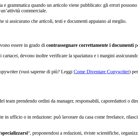
ia e grammatica quando un articolo viene pubblicato: gli errori possono i
 un’attività commerciale.
 che si assicurano che articoli, testi e documenti appaiano al meglio.
devono essere in grado di
contrassegnare correttamente i documenti
pe
i cartacei, devono inoltre verificare la spaziatura e i margini assicurando
 copywriter (vuoi saperne di più? Leggi
Come Diventare Copywriter
) pe
del team prendendo ordini da manager, responsabili, caporedattori o dirett
e in ufficio o in redazione: può lavorare da casa come freelance, rilasc
“
specializzarsi
“, proponendosi a redazioni, riviste scientifiche, organi