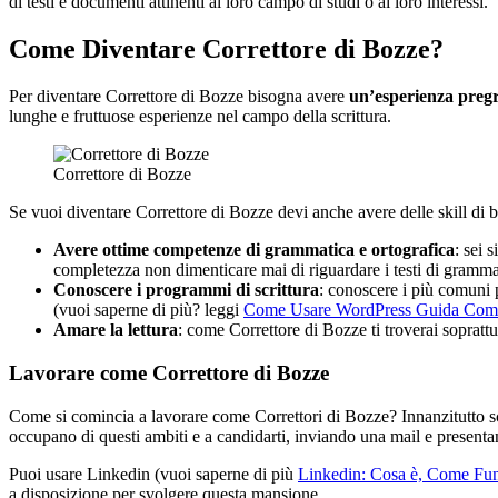
di testi e documenti attinenti al loro campo di studi o ai loro interessi.
Come Diventare Correttore di Bozze?
Per diventare Correttore di Bozze bisogna avere
un’esperienza preg
lunghe e fruttuose esperienze nel campo della scrittura.
Correttore di Bozze
Se vuoi diventare Correttore di Bozze devi anche avere delle skill di bas
Avere ottime competenze di grammatica e ortografica
: sei 
completezza non dimenticare mai di riguardare i testi di gramma
Conoscere i programmi di scrittura
: conoscere i più comuni 
(vuoi saperne di più? leggi
Come Usare WordPress Guida Com
Amare la lettura
: come Correttore di Bozze ti troverai soprattut
Lavorare come Correttore di Bozze
Come si comincia a lavorare come Correttori di Bozze? Innanzitutto sceg
occupano di questi ambiti e a candidarti, inviando una mail e presenta
Puoi usare Linkedin (vuoi saperne di più
Linkedin: Cosa è, Come Fu
a disposizione per svolgere questa mansione.