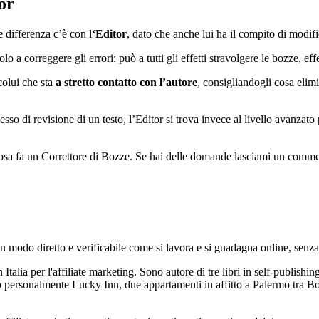
or
e differenza c’è con l
‘Editor
, dato che anche lui ha il compito di modific
o a correggere gli errori: può a tutti gli effetti stravolgere le bozze, eff
colui che sta
a stretto contatto con l’autore
, consigliandogli cosa elim
esso di revisione di un testo, l’Editor si trova invece al livello avanzato
 cosa fa un Correttore di Bozze. Se hai delle domande lasciami un commen
modo diretto e verificabile come si lavora e si guadagna online, senza l
n Italia per l'affiliate marketing. Sono autore di tre libri in self-pub
co personalmente Lucky Inn, due appartamenti in affitto a Palermo tra B