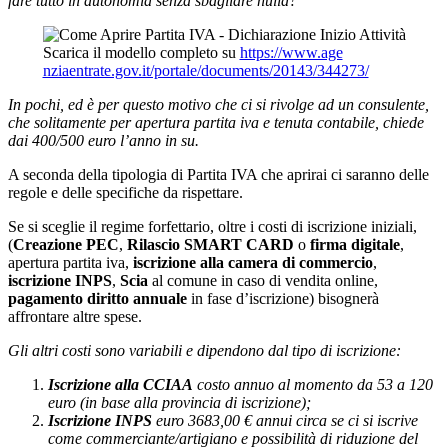
fare tutto in autonomia senza sbagliare nulla?
Scarica il modello completo su
https://www.age
nziaentrate.gov.it/portale/documents/20143/344273/
In pochi, ed è per questo motivo che ci si rivolge ad un consulente,
che solitamente per apertura partita iva e tenuta contabile, chiede
dai 400/500 euro l’anno in su.
A seconda della tipologia di Partita IVA che aprirai ci saranno delle
regole e delle specifiche da rispettare.
Se si sceglie il regime forfettario, oltre i costi di iscrizione iniziali,
(
Creazione PEC
,
Rilascio SMART CARD
o
firma digitale
,
apertura partita iva,
iscrizione alla camera di commercio
,
iscrizione INPS
,
Scia
al comune in caso di vendita online,
pagamento diritto annuale
in fase d’iscrizione) bisognerà
affrontare altre spese.
Gli altri costi sono variabili e dipendono dal tipo di iscrizione:
Iscrizione alla CCIAA
costo annuo al momento da 53 a 120
euro (in base alla provincia di iscrizione);
Iscrizione INPS
euro 3683,00 € annui circa se ci si iscrive
come commerciante/artigiano e possibilità di riduzione del