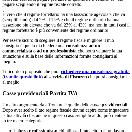
pagare scegliendo il regime fiscale corretto.
È vero che il regime forfettario ha una tassazione agevolata che va
(semplificando) dal 5% al 15% e che il regime ordinario ha una
tassazione più elevata che va dal 23% al 43%, ma non in tutti i casi il
regime forfettario è più conveniente del regime ordinario!
Per essere sicuro di scegliere il regime fiscale migliore il mio
consiglio è quello di chiedere una
consulenza ad un
commercialista o ad un professionista
che potrà valutare la tua
situazione e sulla base delle informazioni fornite consigliarti al
meglio.
Ti ricordo a proposito che puoi
richiedere una consulenza gratuita
(tramite questo link)
al servizio di Fiscozen
che potrà consigliarti
al meglio.
Casse previdenziali Partita IVA
Un altro argomento da affrontare è quello delle
casse previdenziali
.
Dopo aver scelto il tuo regime fiscale dovrai capire come inquadrare
la tua attività che, anche in questo caso semplificando, può rientrare
in tre macro categorie:
Libero professionista:
chi utilizza l’intelletto o fa un lavoro