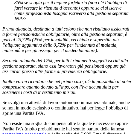
35% se si opta per il regime forfettario (non c’è l’obbligo di
farsi versare la ritenuta d’acconto) oppure se ci si iscrive
come professionista bisogna iscriversi alla gestione separata
INPS:
Prima aliquota, destinata a tutti coloro che non risultano assicurati
a forme pensionistiche obbligatorie, oltre alla gestione separata, è
pari al 25,72% (25% per invalidità, vecchiaia e superstiti, più
l’aliquota aggiuntiva dello 0,72% per l’indennità di malattia,
maternità e per gli assegni per il nucleo familiare).
Seconda aliquota del 17%, per tutti i rimanenti soggetti iscritti alla
gestione separata, siano essi lavoratori già pensionati oppure già
assicurati presso altre forme di previdenza obbligatorie.
Inoltre vorrei ricordare che nel primo caso, c’è la possibilità di poter
compensare quanto dovuto all’inps, con l’iva accumulata per
sostenere i costi di investimento iniziali.
Se svolgi una attività di lavoro autonomo in maniera abituale, anche
se non in modo esclusivo o continuativo, hai per legge l’obbligo di
aprire una Partita IVA.
Non esiste una soglia di compensi oltre la quale è necessario aprire
Partita IVA (molto probabilmente hai sentito parlare della famosa