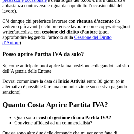
prestazione occasionale
e della soglia dei 5.000 € ma il discorso è
abbastanza controverso e riguarda soprattutto l’occasionalità del
lavoro).
C’è dunque chi preferisce lavorare con
ritenuta d’acconto
(lo
vedremo più avanti) e chi preferisce lavorare come copywriter/ghost
writer/articolista con
cessione del diritto d’autore
(puoi
approfondire leggendo l’articolo sulla
Cessione del Diritto
d’Autore
).
Posso aprire Partita IVA da solo?
Sì, come anticipato puoi aprire la tua posizione collegandoti sul sito
dell’Agenzia delle Entrate.
Dovrai comunicare la data di
Inizio Attività
entro 30 giorni (o in
alternativa è possibile fare una comunicazione successiva pagando
sanzione).
Quanto Costa Aprire Partita IVA?
Quali sono i
costi di gestione di una Partita IVA?
Conviene affidarsi ad un commercialista?
Queste sono altre due delle domande che mi vengono fatte di