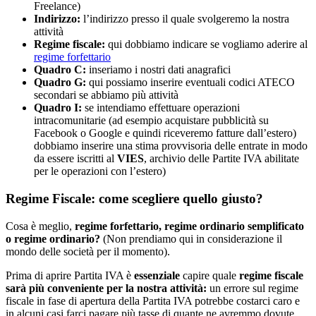
Freelance)
Indirizzo:
l’indirizzo presso il quale svolgeremo la nostra
attività
Regime fiscale:
qui dobbiamo indicare se vogliamo aderire al
regime forfettario
Quadro C:
inseriamo i nostri dati anagrafici
Quadro G:
qui possiamo inserire eventuali codici ATECO
secondari se abbiamo più attività
Quadro I:
se intendiamo effettuare operazioni
intracomunitarie (ad esempio acquistare pubblicità su
Facebook o Google e quindi riceveremo fatture dall’estero)
dobbiamo inserire una stima provvisoria delle entrate in modo
da essere iscritti al
VIES
, archivio delle Partite IVA abilitate
per le operazioni con l’estero)
Regime Fiscale: come scegliere quello giusto?
Cosa è meglio,
regime forfettario, regime ordinario semplificato
o regime ordinario?
(Non prendiamo qui in considerazione il
mondo delle società per il momento).
Prima di aprire Partita IVA è
essenziale
capire quale
regime fiscale
sarà più conveniente per la nostra attività:
un errore sul regime
fiscale in fase di apertura della Partita IVA potrebbe costarci caro e
in alcuni casi farci pagare più tasse di quante ne avremmo dovute