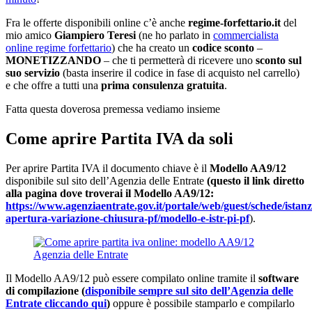
Fra le offerte disponibili online c’è anche
regime-forfettario.it
del
mio amico
Giampiero Teresi
(ne ho parlato in
commercialista
online regime forfettario
) che ha creato un
codice sconto
–
MONETIZZANDO
– che ti permetterà di ricevere uno
sconto sul
suo servizio
(basta inserire il codice in fase di acquisto nel carrello)
e che offre a tutti una
prima consulenza gratuita
.
Fatta questa doverosa premessa vediamo insieme
Come aprire Partita IVA da soli
Per aprire Partita IVA il documento chiave è il
Modello AA9/12
disponibile sul sito dell’Agenzia delle Entrate
(questo il link diretto
alla pagina dove troverai il Modello AA9/12:
https://www.agenziaentrate.gov.it/portale/web/guest/schede/istan
apertura-variazione-chiusura-pf/modello-e-istr-pi-pf
).
Il Modello AA9/12 può essere compilato online tramite il
software
di compilazione (
disponibile sempre sul sito dell’Agenzia delle
Entrate cliccando qui
)
oppure è possibile stamparlo e compilarlo