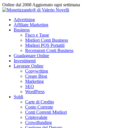
Vai
Online dal 2008
Aggiornato ogni settimana
al
contenuto
Advertising
Affiliate Marketing
Business
Fisco e Tasse
Migliori Conti Business
Migliori POS Portatili
Recensioni Conti Business
Guadagnare Online
Investimenti
Lavorare Online
Copywriting
Creare Blog
Marketing
SEO
WordPress
Soldi
Carte di Credito
Conto Corrente
Conti Correnti Migliori
Criptovalute
Crowdfunding
Gestione del Denaro