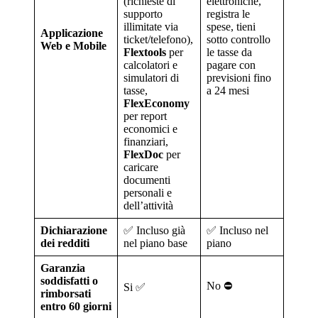
(richieste di
elettroniche,
supporto
registra le
illimitate via
spese, tieni
Applicazione
ticket/telefono),
sotto controllo
Web e Mobile
Flextools
per
le tasse da
calcolatori e
pagare con
simulatori di
previsioni fino
tasse,
a 24 mesi
FlexEconomy
per report
economici e
finanziari,
FlexDoc
per
caricare
documenti
personali e
dell’attività
Dichiarazione
✅ Incluso già
✅ Incluso nel
dei redditi
nel piano base
piano
Garanzia
soddisfatti o
No ⛔️
Si ✅
rimborsati
entro 60 giorni