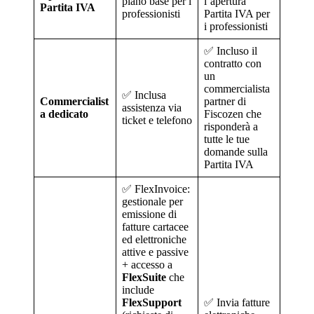
piano base per i
l’apertura
Partita IVA
professionisti
Partita IVA per
i professionisti
✅ Incluso il
contratto con
un
commercialista
✅ Inclusa
Commercialist
partner di
assistenza via
a dedicato
Fiscozen che
ticket e telefono
risponderà a
tutte le tue
domande sulla
Partita IVA
✅ FlexInvoice:
gestionale per
emissione di
fatture cartacee
ed elettroniche
attive e passive
+ accesso a
FlexSuite
che
include
FlexSupport
✅ Invia fatture