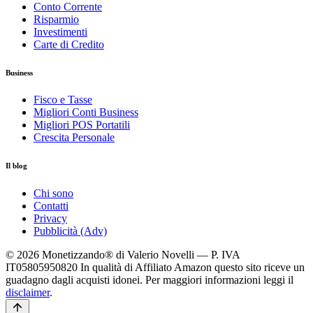
Conto Corrente
Risparmio
Investimenti
Carte di Credito
Business
Fisco e Tasse
Migliori Conti Business
Migliori POS Portatili
Crescita Personale
Il blog
Chi sono
Contatti
Privacy
Pubblicità (Adv)
© 2026 Monetizzando® di Valerio Novelli — P. IVA
IT05805950820
In qualità di Affiliato Amazon questo sito riceve un
guadagno dagli acquisti idonei. Per maggiori informazioni leggi il
disclaimer
.