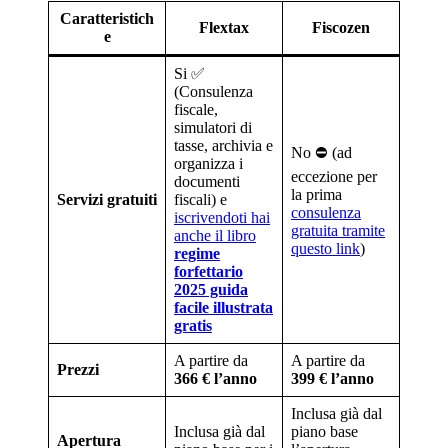
Caratteristich
Flextax
Fiscozen
e
Si ✅
(Consulenza
fiscale,
simulatori di
tasse, archivia e
No ⛔️ (ad
organizza i
eccezione per
documenti
la prima
Servizi gratuiti
fiscali) e
consulenza
iscrivendoti hai
gratuita tramite
anche il libro
questo link
)
regime
forfettario
2025 guida
facile illustrata
gratis
A partire da
A partire da
Prezzi
366 € l’anno
399 € l’anno
Inclusa già dal
Inclusa già dal
piano base
Apertura