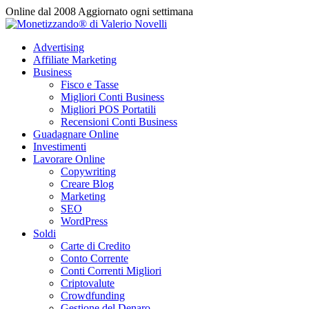
Vai
Online dal 2008
Aggiornato ogni settimana
al
contenuto
Advertising
Affiliate Marketing
Business
Fisco e Tasse
Migliori Conti Business
Migliori POS Portatili
Recensioni Conti Business
Guadagnare Online
Investimenti
Lavorare Online
Copywriting
Creare Blog
Marketing
SEO
WordPress
Soldi
Carte di Credito
Conto Corrente
Conti Correnti Migliori
Criptovalute
Crowdfunding
Gestione del Denaro