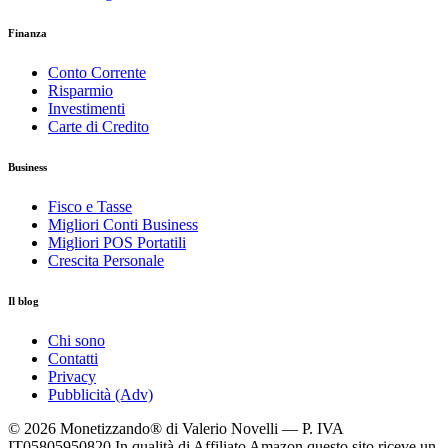
Finanza
Conto Corrente
Risparmio
Investimenti
Carte di Credito
Business
Fisco e Tasse
Migliori Conti Business
Migliori POS Portatili
Crescita Personale
Il blog
Chi sono
Contatti
Privacy
Pubblicità (Adv)
© 2026 Monetizzando® di Valerio Novelli — P. IVA
IT05805950820
In qualità di Affiliato Amazon questo sito riceve un