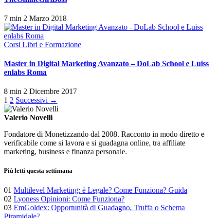
7 min
2 Marzo 2018
Corsi Libri e Formazione
Master in Digital Marketing Avanzato – DoLab School e Luiss
enlabs Roma
8 min
2 Dicembre 2017
Paginazione
1
2
Successivi →
degli
Valerio Novelli
articoli
Fondatore di Monetizzando dal 2008. Racconto in modo diretto e
verificabile come si lavora e si guadagna online, tra affiliate
marketing, business e finanza personale.
Più letti questa settimana
01
Multilevel Marketing: è Legale? Come Funziona? Guida
02
Lyoness Opinioni: Come Funziona?
03
EmGoldex: Opportunità di Guadagno, Truffa o Schema
Piramidale?