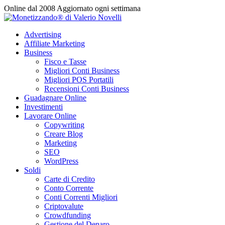
Vai
Online dal 2008
Aggiornato ogni settimana
al
contenuto
Advertising
Affiliate Marketing
Business
Fisco e Tasse
Migliori Conti Business
Migliori POS Portatili
Recensioni Conti Business
Guadagnare Online
Investimenti
Lavorare Online
Copywriting
Creare Blog
Marketing
SEO
WordPress
Soldi
Carte di Credito
Conto Corrente
Conti Correnti Migliori
Criptovalute
Crowdfunding
Gestione del Denaro