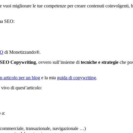
uoi migliorare le tue competenze per creare contenuti coinvolgenti, ben
ema SEO:
EO
di Monetizzando®.
SEO Copywriting
, ovvero sull’insieme di
tecniche e strategie
che pos
n articolo per un blog
e la mia
guida di copywriting
.
vivo di quest’articolo:
 a:
, commerciale, transazionale, navigazionale …)