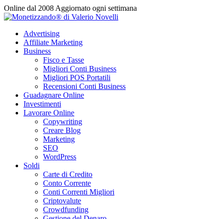
Vai
Online dal 2008
Aggiornato ogni settimana
al
contenuto
Advertising
Affiliate Marketing
Business
Fisco e Tasse
Migliori Conti Business
Migliori POS Portatili
Recensioni Conti Business
Guadagnare Online
Investimenti
Lavorare Online
Copywriting
Creare Blog
Marketing
SEO
WordPress
Soldi
Carte di Credito
Conto Corrente
Conti Correnti Migliori
Criptovalute
Crowdfunding
Gestione del Denaro