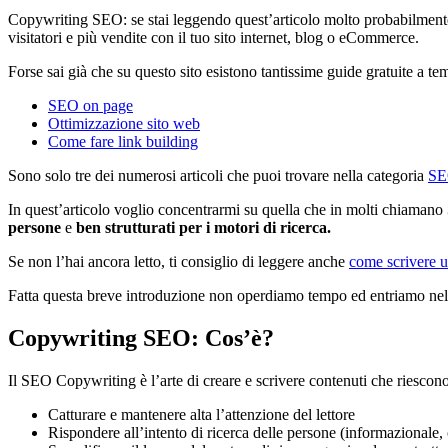
Copywriting SEO: se stai leggendo quest’articolo molto probabilmente v
visitatori e più vendite con il tuo sito internet, blog o eCommerce.
Forse sai già che su questo sito esistono tantissime guide gratuite a t
SEO on page
Ottimizzazione sito web
Come fare link building
Sono solo tre dei numerosi articoli che puoi trovare nella categoria
S
In quest’articolo voglio concentrarmi su quella che in molti chiamano
persone
e
ben strutturati per i motori di ricerca.
Se non l’hai ancora letto, ti consiglio di leggere anche
come scrivere u
Fatta questa breve introduzione non operdiamo tempo ed entriamo nel 
Copywriting SEO: Cos’è?
Il SEO Copywriting è l’arte di creare e scrivere contenuti che riescono
Catturare e mantenere alta l’attenzione del lettore
Rispondere all’intento di ricerca delle persone (informazionale