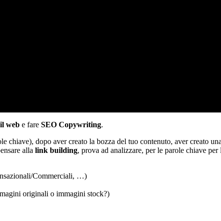
il web
e fare
SEO Copywriting
.
ole chiave), dopo aver creato la bozza del tuo contenuto, aver creato u
pensare alla
link building
, prova ad analizzare, per le parole chiave per l
ransazionali/Commerciali, …)
magini originali o immagini stock?)