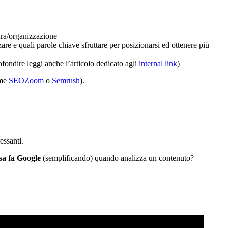
tura/organizzazione
zare e quali parole chiave sfruttare per posizionarsi ed ottenere più
ofondire leggi anche l’articolo dedicato agli
internal link
)
ome
SEOZoom
o
Semrush
).
essanti.
sa fa Google
(semplificando) quando analizza un contenuto?