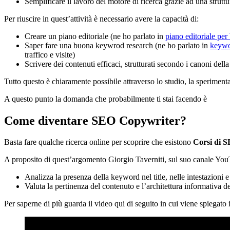
Semplificare il lavoro del motore di ricerca grazie ad una struttu
Per riuscire in quest’attività è necessario avere la capacità di:
Creare un piano editoriale (ne ho parlato in
piano editoriale per 
Saper fare una buona keywrod research (ne ho parlato in
keywo
traffico e visite)
Scrivere dei contenuti efficaci, strutturati secondo i canoni del
Tutto questo è chiaramente possibile attraverso lo studio, la sperimenta
A questo punto la domanda che probabilmente ti stai facendo è
Come diventare SEO Copywriter?
Basta fare qualche ricerca online per scoprire che esistono
Corsi di 
A proposito di quest’argomento Giorgio Taverniti, sul suo canale Yo
Analizza la presenza della keyword nel title, nelle intestazioni 
Valuta la pertinenza del contenuto e l’architettura informativa d
Per saperne di più guarda il video qui di seguito in cui viene spiegato 