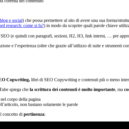
ra corretta del contenuto
blog e social
) che possa permettere al sito di avere una sua forma/strut
rd research: come si fa?
) in modo da scoprire quali parole chiave utiliz
la SEO (e quindi con paragrafi, sezioni, H2, H3, link interni, … per appr
zione e l’esperienza (oltre che grazie all’utilizzo di suite e strumenti c
SEO Copwriting,
libri di SEO Copywriting e contenuti più o meno inter
uTube spiega che
la scrittura dei contenuti è molto importante
, ma
co
e nel corpo della pagina
ell’articolo, non bastano solamente le parole
il concetto di
pertinenza
: