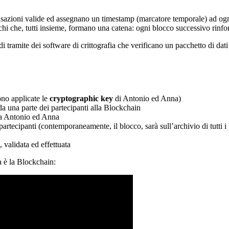
nsazioni valide ed assegnano un timestamp (marcatore temporale) ad ogn
chi che, tutti insieme, formano una catena: ogni blocco successivo rinfor
i tramite dei software di crittografia che verificano un pacchetto di dati
ono applicate le
cryptographic key
di Antonio ed Anna)
 da una parte dei partecipanti alla Blockchain
 fra Antonio ed Anna
 partecipanti (contemporaneamente, il blocco, sarà sull’archivio di tutti
 validata ed effettuata
a è la Blockchain: