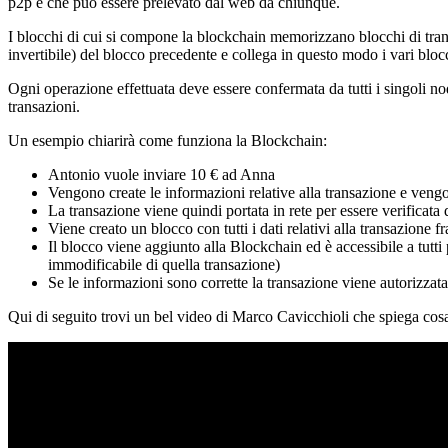
p2p e che può essere prelevato dal web da chiunque.
I blocchi di cui si compone la blockchain memorizzano blocchi di tra
invertibile) del blocco precedente e collega in questo modo i vari bloc
Ogni operazione effettuata deve essere confermata da tutti i singoli nod
transazioni.
Un esempio chiarirà come funziona la Blockchain:
Antonio vuole inviare 10 € ad Anna
Vengono create le informazioni relative alla transazione e veng
La transazione viene quindi portata in rete per essere verificata
Viene creato un blocco con tutti i dati relativi alla transazione
Il blocco viene aggiunto alla Blockchain ed è accessibile a tutti
immodificabile di quella transazione)
Se le informazioni sono corrette la transazione viene autorizzata,
Qui di seguito trovi un bel video di Marco Cavicchioli che spiega cos