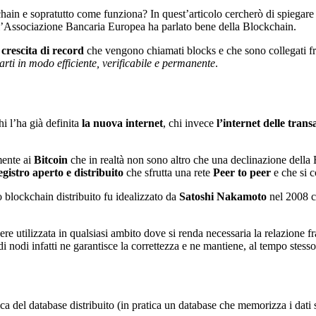
hain e sopratutto come funziona? In quest’articolo cercherò di spiegare
e l’Associazione Bancaria Europea ha parlato bene della Blockchain.
 crescita di record
che vengono chiamati blocks e che sono collegati fra
parti in modo efficiente, verificabile e permanente
.
hi l’ha già definita
la nuova internet
, chi invece
l’internet delle trans
mente ai
Bitcoin
che in realtà non sono altro che una declinazione della B
egistro aperto e distribuito
che sfrutta una rete
Peer to peer
e che si c
o blockchain distribuito fu idealizzato da
Satoshi Nakamoto
nel 2008 c
sere utilizzata in qualsiasi ambito dove si renda necessaria la relazione f
e di nodi infatti ne garantisce la correttezza e ne mantiene, al tempo stes
a del database distribuito (in pratica un database che memorizza i dati 