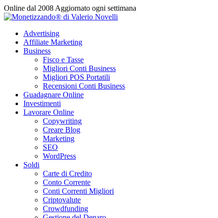
Vai
Online dal 2008
Aggiornato ogni settimana
al
contenuto
Advertising
Affiliate Marketing
Business
Fisco e Tasse
Migliori Conti Business
Migliori POS Portatili
Recensioni Conti Business
Guadagnare Online
Investimenti
Lavorare Online
Copywriting
Creare Blog
Marketing
SEO
WordPress
Soldi
Carte di Credito
Conto Corrente
Conti Correnti Migliori
Criptovalute
Crowdfunding
Gestione del Denaro