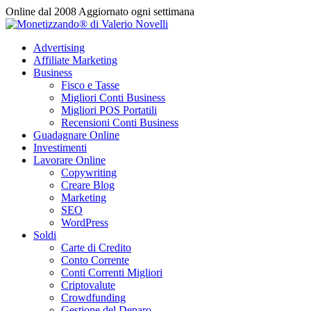
Vai
Online dal 2008
Aggiornato ogni settimana
al
contenuto
Advertising
Affiliate Marketing
Business
Fisco e Tasse
Migliori Conti Business
Migliori POS Portatili
Recensioni Conti Business
Guadagnare Online
Investimenti
Lavorare Online
Copywriting
Creare Blog
Marketing
SEO
WordPress
Soldi
Carte di Credito
Conto Corrente
Conti Correnti Migliori
Criptovalute
Crowdfunding
Gestione del Denaro