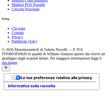
Migliori Conti Business
Migliori POS Portatili
Crescita Personale
Il blog
Chi sono
Contatti
Privacy
Pubblicità (Adv)
© 2026 Monetizzando® di Valerio Novelli — P. IVA
IT05805950820
In qualità di Affiliato Amazon questo sito riceve un
guadagno dagli acquisti idonei. Per maggiori informazioni leggi il
disclaimer
.
Le tue preferenze relative alla privacy
Informativa sulla raccolta