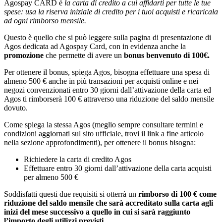
Agospay CARD è
la carta di credito a cui affidarti per tutte le tue
spese: usa la riserva iniziale di credito per i tuoi acquisti e ricaricala
ad ogni rimborso mensile.
Questo è quello che si può leggere sulla pagina di presentazione di
Agos dedicata ad Agospay Card, con in evidenza anche la
promozione
che permette di avere un
bonus benvenuto di 100€.
Per ottenere il bonus, spiega Agos, bisogna effettuare una spesa di
almeno 500 € anche in più transazioni per acquisti online e nei
negozi convenzionati entro 30 giorni dall’attivazione della carta ed
Agos ti rimborserà 100 € attraverso una riduzione del saldo mensile
dovuto.
Come spiega la stessa Agos (meglio sempre consultare termini e
condizioni aggiornati sul sito ufficiale, trovi il link a fine articolo
nella sezione approfondimenti), per ottenere il bonus bisogna:
Richiedere la carta di credito Agos
Effettuare entro 30 giorni dall’attivazione della carta acquisti
per almeno 500 €
Soddisfatti questi due requisiti si otterrà un
rimborso di 100 € come
riduzione del saldo mensile che sarà accreditato sulla carta agli
inizi del mese successivo a quello in cui si sarà raggiunto
l’importo degli utilizzi previsti.