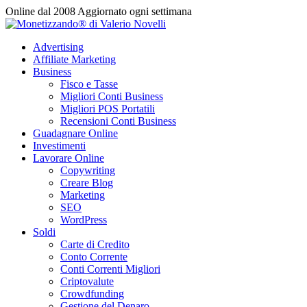
Vai
Online dal 2008
Aggiornato ogni settimana
al
contenuto
Advertising
Affiliate Marketing
Business
Fisco e Tasse
Migliori Conti Business
Migliori POS Portatili
Recensioni Conti Business
Guadagnare Online
Investimenti
Lavorare Online
Copywriting
Creare Blog
Marketing
SEO
WordPress
Soldi
Carte di Credito
Conto Corrente
Conti Correnti Migliori
Criptovalute
Crowdfunding
Gestione del Denaro