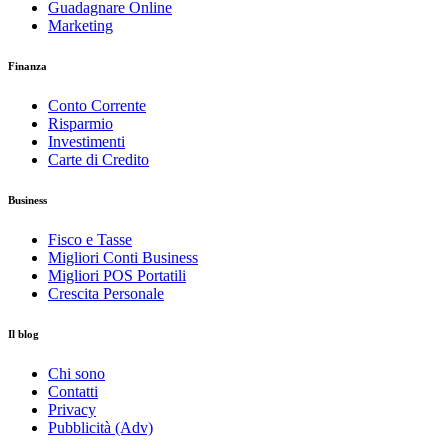
Guadagnare Online
Marketing
Finanza
Conto Corrente
Risparmio
Investimenti
Carte di Credito
Business
Fisco e Tasse
Migliori Conti Business
Migliori POS Portatili
Crescita Personale
Il blog
Chi sono
Contatti
Privacy
Pubblicità (Adv)