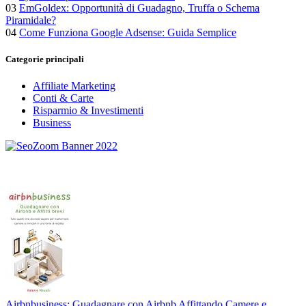
03
EmGoldex: Opportunità di Guadagno, Truffa o Schema
Piramidale?
04
Come Funziona Google Adsense: Guida Semplice
Categorie principali
Affiliate Marketing
Conti & Carte
Risparmio & Investimenti
Business
Airbnbusiness: Guadagnare con Airbnb Affittando Camere e