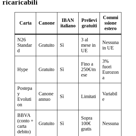
ricaricabili
Commi
IBAN
Prelievi
Carta
Canone
ssione
italiano
gratuiti
estero
N26
3 al
Nessuna
Standar
Gratuito
Sì
mese in
in UE
d
UE
3%
Fino a
fuori
Hype
Gratuito
Sì
250€/m
Eurozon
ese
a
Postepa
y
Canone
Variabil
Sì
Limitati
Evoluti
annuo
e
on
BBVA
Sopra
(conto +
Gratuito
Sì
100€
Nessuna
carta
gratis
debito)