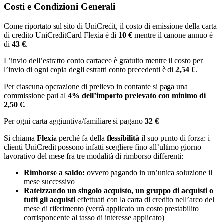
Costi e Condizioni Generali
Come riportato sul sito di UniCredit, il costo di emissione della carta
di credito UniCreditCard Flexia è di
10 €
mentre il canone annuo è
di
43 €
.
L’invio dell’estratto conto cartaceo è gratuito mentre il costo per
l’invio di ogni copia degli estratti conto precedenti è di
2,54 €
.
Per ciascuna operazione di prelievo in contante si paga una
commissione pari al
4% dell’importo prelevato con minimo di
2,50 €
.
Per ogni carta aggiuntiva/familiare si pagano
32 €
Si chiama
Flexia
perché fa della
flessibilità
il suo punto di forza: i
clienti UniCredit possono infatti scegliere fino all’ultimo giorno
lavorativo del mese fra tre modalità di rimborso differenti:
Rimborso a saldo:
ovvero pagando in un’unica soluzione il
mese successivo
Rateizzando un singolo acquisto, un gruppo di acquisti o
tutti gli acquisti
effettuati con la carta di credito nell’arco del
mese di riferimento (verrà applicato un costo prestabilito
corrispondente al tasso di interesse applicato)