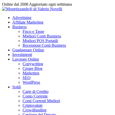
Vai
Online dal 2008
Aggiornato ogni settimana
al
contenuto
Advertising
Affiliate Marketing
Business
Fisco e Tasse
Migliori Conti Business
Migliori POS Portatili
Recensioni Conti Business
Guadagnare Online
Investimenti
Lavorare Online
Copywriting
Creare Blog
Marketing
SEO
WordPress
Soldi
Carte di Credito
Conto Corrente
Conti Correnti Migliori
Criptovalute
Crowdfunding
Gestione del Denaro