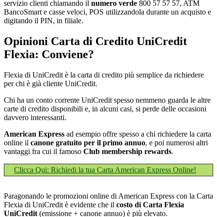
servizio clienti chiamando il
numero verde
800 57 57 57, ATM
BancoSmart e casse veloci, POS utilizzandola durante un acquisto e
digitando il PIN, in filiale.
Opinioni Carta di Credito UniCredit
Flexia: Conviene?
Flexia di UniCredit è la carta di credito più semplice da richiedere
per chi è già cliente UniCredit.
Chi ha un conto corrente UniCredit spesso nemmeno guarda le altre
carte di credito disponibili e, in alcuni casi, si perde delle occasioni
davvero interessanti.
American Express
ad esempio offre spesso a chi richiedere la carta
online il
canone gratuito per il primo annuo
, e poi numerosi altri
vantaggi fra cui il famoso
Club membership rewards
.
Clicca Qui: Richiedi la tua Carta American Express Online!
Paragonando le promozioni online di American Express con la Carta
Flexia di UniCredit è evidente che il
costo di Carta Flexia
UniCredit
(emissione + canone annuo) è più elevato.