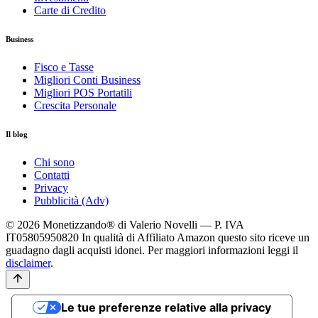
Carte di Credito
Business
Fisco e Tasse
Migliori Conti Business
Migliori POS Portatili
Crescita Personale
Il blog
Chi sono
Contatti
Privacy
Pubblicità (Adv)
© 2026 Monetizzando® di Valerio Novelli — P. IVA
IT05805950820
In qualità di Affiliato Amazon questo sito riceve un
guadagno dagli acquisti idonei. Per maggiori informazioni leggi il
disclaimer
.
Le tue preferenze relative alla privacy