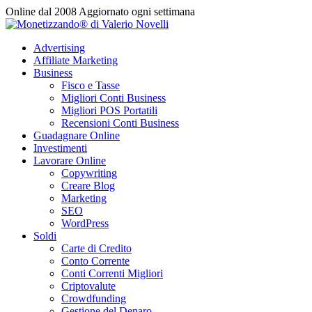
Vai
Online dal 2008
Aggiornato ogni settimana
al
contenuto
Advertising
Affiliate Marketing
Business
Fisco e Tasse
Migliori Conti Business
Migliori POS Portatili
Recensioni Conti Business
Guadagnare Online
Investimenti
Lavorare Online
Copywriting
Creare Blog
Marketing
SEO
WordPress
Soldi
Carte di Credito
Conto Corrente
Conti Correnti Migliori
Criptovalute
Crowdfunding
Gestione del Denaro