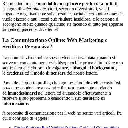
Ricorda inoltre che
non dobbiamo piacere per forza a tutti:
il
bisogno di
voler piacere
a tutti, secondo diversi studi, va ad
impattare negativamente sulle nostre capacità di comunicazione: chi
vuole piacere a tutti i costi può risultare fastidiosa, e le persone si
accorgono subito quando qualcuno sta facendo di tutto per apparire
simpatico, piacente, divertente!
La Comunicazione Online: Web Marketing e
Scrittura Persuasiva?
La comunicazione online spesso viene sottovalutata: quando si
scrive un contenuto per il web bisognerebbe prima di tutto fare uno
studio di quelle che sono le
esigenze,
i
bisogni
, il
background
,
le
credenze
ed il
modo di pensare
del nostro lettore.
Partendo da questo profilo, che ognuno di noi dovrebbe costruirsi,
possiamo cominciare a costruire il nostro contenuto, andando
ad
immedesimarci
nel lettore ed aiutandolo effettivamente a
risolvere il suo problema o esaudendo il suo
desiderio di
informazione
.
A proposito di comunicazione per il web ho scritto vari articoli, fra
cui ti consiglio di leggere:
Come Scrivere Per Vendere Online: Guida al Copywriting