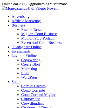
Vai
Online dal 2008
Aggiornato ogni settimana
al
contenuto
Advertising
Affiliate Marketing
Business
Fisco e Tasse
Migliori Conti Business
Migliori POS Portatili
Recensioni Conti Business
Guadagnare Online
Investimenti
Lavorare Online
Copywriting
Creare Blog
Marketing
SEO
WordPress
Soldi
Carte di Credito
Conto Corrente
Conti Correnti Migliori
Criptovalute
Crowdfunding
Gestione del Denaro