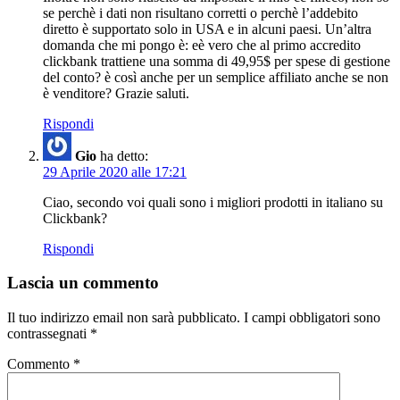
se perchè i dati non risultano corretti o perchè l’addebito
diretto è supportato solo in USA e in alcuni paesi. Un’altra
domanda che mi pongo è: eè vero che al primo accredito
clickbank trattiene una somma di 49,95$ per spese di gestione
del conto? è così anche per un semplice affiliato anche se non
è venditore? Grazie saluti.
Rispondi
Gio
ha detto:
29 Aprile 2020 alle 17:21
Ciao, secondo voi quali sono i migliori prodotti in italiano su
Clickbank?
Rispondi
Lascia un commento
Il tuo indirizzo email non sarà pubblicato.
I campi obbligatori sono
contrassegnati
*
Commento
*