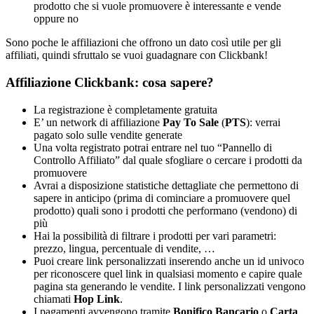
prodotto che si vuole promuovere è interessante e vende
oppure no
Sono poche le affiliazioni che offrono un dato così utile per gli
affiliati, quindi sfruttalo se vuoi guadagnare con Clickbank!
Affiliazione Clickbank: cosa sapere?
La registrazione è completamente gratuita
E’ un network di affiliazione
Pay To Sale
(
PTS
): verrai
pagato solo sulle vendite generate
Una volta registrato potrai entrare nel tuo “Pannello di
Controllo Affiliato” dal quale sfogliare o cercare i prodotti da
promuovere
Avrai a disposizione statistiche dettagliate che permettono di
sapere in anticipo (prima di cominciare a promuovere quel
prodotto) quali sono i prodotti che performano (vendono) di
più
Hai la possibilità di filtrare i prodotti per vari parametri:
prezzo, lingua, percentuale di vendite, …
Puoi creare link personalizzati inserendo anche un id univoco
per riconoscere quel link in qualsiasi momento e capire quale
pagina sta generando le vendite. I link personalizzati vengono
chiamati
Hop Link
.
I pagamenti avvengono tramite
Bonifico Bancario
o
Carta