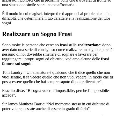
imparato, riconosci che la prossima volta che ti troverai di fronte ad
una situazione simile saprai come affrontarla.
È il modo in cui reagisci, interpreti e ti approcci ai problemi ed alle
difficoltà che determinerà il tuo carattere e la realizzazione dei tuoi
sogni.
Realizzare un Sogno Frasi
Sono molte le persone che cercano
frasi sulla realizzazione
: dopo
aver dato una serie di consigli su come realizzare un sogno e perché
nessuno di noi dovrebbe smettere di sognare e lavorare per
raggiungere i propri sogni ed obiettivi, vediamo alcune delle
frasi
famose sui sogni:
Tom Landry: “Un allenatore è qualcuno che ti dice quello che non
vuoi sentire, ti fa vedere quello che non vuoi vedere, in modo che tu
possa essere quello che hai sempre saputo di poter diventare”.
Eraclito disse: “Bisogna volere l’impossibile, perché l’impossibile
accada”.
Sir James Matthew Barrie: “Nel momento stesso in cui dubitate di
poter volare, cessate anche di essere in grado di farlo”.