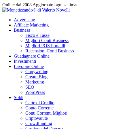
Vai
Online dal 2008
Aggiornato ogni settimana
al
contenuto
Advertising
Affiliate Marketing
Business
Fisco e Tasse
Migliori Conti Business
Migliori POS Portatili
Recensioni Conti Business
Guadagnare Online
Investimenti
Lavorare Online
Copywriting
Creare Blog
Marketing
SEO
WordPress
Soldi
Carte di Credito
Conto Corrente
Conti Correnti Migliori
Criptovalute
Crowdfunding
Gestione del Denaro