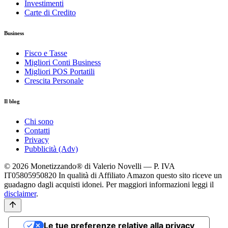
Investimenti
Carte di Credito
Business
Fisco e Tasse
Migliori Conti Business
Migliori POS Portatili
Crescita Personale
Il blog
Chi sono
Contatti
Privacy
Pubblicità (Adv)
© 2026 Monetizzando® di Valerio Novelli — P. IVA
IT05805950820
In qualità di Affiliato Amazon questo sito riceve un
guadagno dagli acquisti idonei. Per maggiori informazioni leggi il
disclaimer
.
Le tue preferenze relative alla privacy