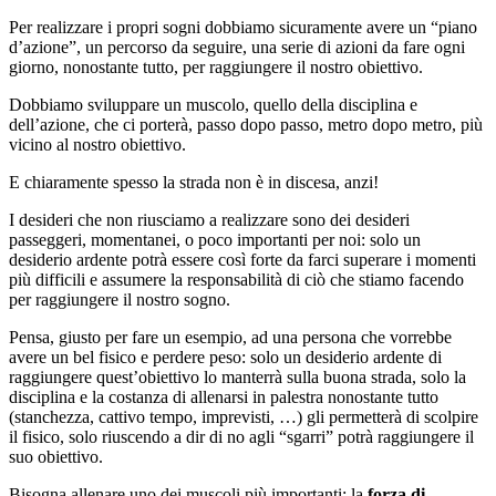
Per realizzare i propri sogni dobbiamo sicuramente avere un “piano
d’azione”, un percorso da seguire, una serie di azioni da fare ogni
giorno, nonostante tutto, per raggiungere il nostro obiettivo.
Dobbiamo sviluppare un muscolo, quello della disciplina e
dell’azione, che ci porterà, passo dopo passo, metro dopo metro, più
vicino al nostro obiettivo.
E chiaramente spesso la strada non è in discesa, anzi!
I desideri che non riusciamo a realizzare sono dei desideri
passeggeri, momentanei, o poco importanti per noi: solo un
desiderio ardente potrà essere così forte da farci superare i momenti
più difficili e assumere la responsabilità di ciò che stiamo facendo
per raggiungere il nostro sogno.
Pensa, giusto per fare un esempio, ad una persona che vorrebbe
avere un bel fisico e perdere peso: solo un desiderio ardente di
raggiungere quest’obiettivo lo manterrà sulla buona strada, solo la
disciplina e la costanza di allenarsi in palestra nonostante tutto
(stanchezza, cattivo tempo, imprevisti, …) gli permetterà di scolpire
il fisico, solo riuscendo a dir di no agli “sgarri” potrà raggiungere il
suo obiettivo.
Bisogna allenare uno dei muscoli più importanti: la
forza di