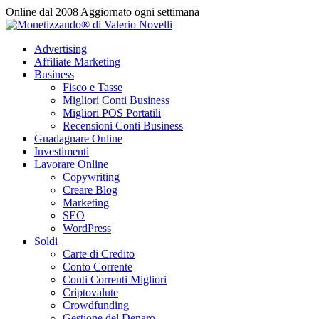
Vai
Online dal 2008
Aggiornato ogni settimana
al
contenuto
Advertising
Affiliate Marketing
Business
Fisco e Tasse
Migliori Conti Business
Migliori POS Portatili
Recensioni Conti Business
Guadagnare Online
Investimenti
Lavorare Online
Copywriting
Creare Blog
Marketing
SEO
WordPress
Soldi
Carte di Credito
Conto Corrente
Conti Correnti Migliori
Criptovalute
Crowdfunding
Gestione del Denaro