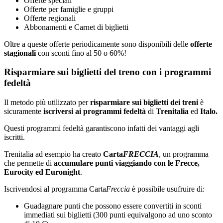
Offerte speciali
Offerte per famiglie e gruppi
Offerte regionali
Abbonamenti e Carnet di biglietti
Oltre a queste offerte periodicamente sono disponibili delle
offerte
stagionali
con sconti fino al 50 o 60%!
Risparmiare sui biglietti del treno con i programmi
fedeltà
Il metodo più utilizzato per
risparmiare sui biglietti dei treni
è
sicuramente
iscriversi ai programmi fedeltà
di
Trenitalia
ed
Italo.
Questi programmi fedeltà garantiscono infatti dei vantaggi agli
iscritti.
Trenitalia ad esempio ha creato
Carta
FRECCIA
, un programma
che permette di
accumulare punti viaggiando con le Frecce,
Eurocity ed Euronight
.
Iscrivendosi al programma Carta
Freccia
è possibile usufruire di:
Guadagnare punti che possono essere convertiti in sconti
immediati sui biglietti (300 punti equivalgono ad uno sconto