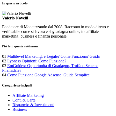
In questo articolo
Valerio Novelli
Fondatore di Monetizzando dal 2008. Racconto in modo diretto e
verificabile come si lavora e si guadagna online, tra affiliate
marketing, business e finanza personale.
Più letti questa settimana
01
Multilevel Marketing: è Legale? Come Funziona? Guida
02
Lyoness Opinioni: Come Funziona?
03
EmGoldex: Opportunità di Guadagno, Truffa o Schema
Piramidale?
04
Come Funziona Google Adsense: Guida Semplice
Categorie principali
Affiliate Marketing
Conti & Carte
Risparmio & Investimenti
Business