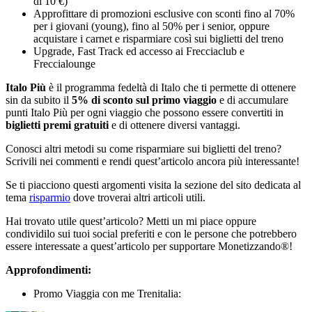
di 10 €)
Approfittare di promozioni esclusive con sconti fino al 70%
per i giovani (young), fino al 50% per i senior, oppure
acquistare i carnet e risparmiare così sui biglietti del treno
Upgrade, Fast Track ed accesso ai Frecciaclub e
Freccialounge
Italo Più
è il programma fedeltà di Italo che ti permette di ottenere
sin da subito il
5% di sconto sul primo viaggio
e di accumulare
punti Italo Più per ogni viaggio che possono essere convertiti in
biglietti premi gratuiti
e di ottenere diversi vantaggi.
Conosci altri metodi su come risparmiare sui biglietti del treno?
Scrivili nei commenti e rendi quest’articolo ancora più interessante!
Se ti piacciono questi argomenti visita la sezione del sito dedicata al
tema
risparmio
dove troverai altri articoli utili.
Hai trovato utile quest’articolo? Metti un mi piace oppure
condividilo sui tuoi social preferiti e con le persone che potrebbero
essere interessate a quest’articolo per supportare Monetizzando®!
Approfondimenti:
Promo Viaggia con me Trenitalia: