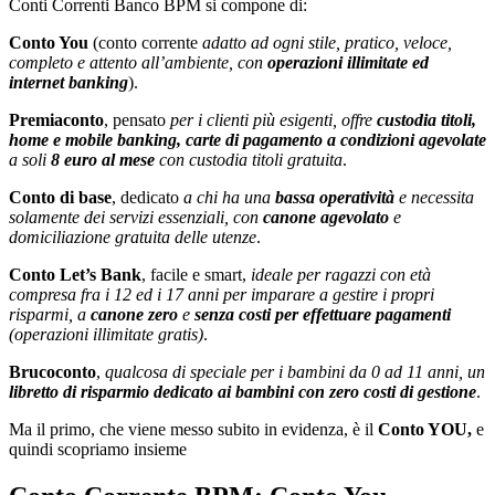
Conti Correnti Banco BPM si compone di:
Conto You
(conto corrente
adatto ad ogni stile, pratico, veloce,
completo e attento all’ambiente, con
operazioni illimitate ed
internet banking
).
Premiaconto
, pensato
per i clienti più esigenti, offre
custodia titoli,
home e mobile banking, carte di pagamento a condizioni agevolate
a soli
8 euro al mese
con custodia titoli gratuita
.
Conto di base
, dedicato
a chi ha una
bassa operatività
e necessita
solamente dei servizi essenziali, con
canone agevolato
e
domiciliazione gratuita delle utenze
.
Conto Let’s Bank
, facile e smart,
ideale per ragazzi con età
compresa fra i 12 ed i 17 anni per imparare a gestire i propri
risparmi, a
canone zero
e
senza costi per effettuare pagamenti
(operazioni illimitate gratis)
.
Brucoconto
,
qualcosa di speciale per i bambini da 0 ad 11 anni, un
libretto di risparmio dedicato ai bambini con zero costi di gestione
.
Ma il primo, che viene messo subito in evidenza, è il
Conto YOU,
e
quindi scopriamo insieme