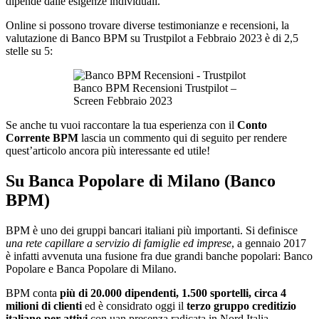
dipende dalle esigenze individuali.
Online si possono trovare diverse testimonianze e recensioni, la
valutazione di Banco BPM su Trustpilot a Febbraio 2023 è di 2,5
stelle su 5:
Banco BPM Recensioni Trustpilot –
Screen Febbraio 2023
Se anche tu vuoi raccontare la tua esperienza con il
Conto
Corrente BPM
lascia un commento qui di seguito per rendere
quest’articolo ancora più interessante ed utile!
Su Banca Popolare di Milano (Banco
BPM)
BPM è uno dei gruppi bancari italiani più importanti. Si definisce
una rete capillare a servizio di famiglie ed imprese
, a gennaio 2017
è infatti avvenuta una fusione fra due grandi banche popolari: Banco
Popolare e Banca Popolare di Milano.
BPM conta
più di 20.000 dipendenti, 1.500 sportelli, circa 4
milioni di clienti
ed è considrato oggi il
terzo gruppo creditizio
italiano per attivi
con uan presenza radicata in Nord Italia.