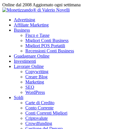
Vai
Online dal 2008
Aggiornato ogni settimana
al
contenuto
Advertising
Affiliate Marketing
Business
Fisco e Tasse
Migliori Conti Business
Migliori POS Portatili
Recensioni Conti Business
Guadagnare Online
Investimenti
Lavorare Online
Copywriting
Creare Blog
Marketing
SEO
WordPress
Soldi
Carte di Credito
Conto Corrente
Conti Correnti Migliori
Criptovalute
Crowdfunding
Gestione del Denaro