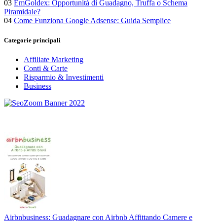
03
EmGoldex: Opportunità di Guadagno, Truffa o Schema
Piramidale?
04
Come Funziona Google Adsense: Guida Semplice
Categorie principali
Affiliate Marketing
Conti & Carte
Risparmio & Investimenti
Business
Airbnbusiness: Guadagnare con Airbnb Affittando Camere e