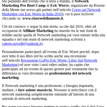
Sto parlando dell’evento che si terrà a Rimini, il
Network
Marketing Pro Boot Camp
di
Eric Worre
, organizzato da Risorse
della Mente (ne avevo già parlato nell’articolo
Corso sul Network
Marketing con Eric Worre in Italia 2016
), cui ti puoi iscrivere
cliccando su
www.risorsedellamente.it
.
Chi mi conosce, e segue la mia storia, sa che dal 2016, oltre ad
occuparmi di
Affiliate Marketing
ho inserito fra le mie fonti di
reddito anche quella di Network marketing (se vuoi entrare nella mia
squadra e nel mio team di network marketing scrivimi a
valerio.novelli@outlook.it)
.
Personalmente parteciperò all’evento di Eric Worre perché, dopo
aver letto il suo libro (ed ho scritto anche una recensione
nell’articolo
Recensione GoPro Eric Worre: Libro Sul Network
Marketing
) ed aver visto i suoi video online, ho capito che
partecipare ad un evento di questo genere può veramente fare la
differenza se vuoi diventare un
professionista del network
marketing
.
Il Network marketing è una professione, e bisogna impararla,
studiare, e
fare azione massiccia
. Nessuno si arricchisce con il
network marketing semplicemente entrando all’interno di una
azienda di network marketing.
Per avere successo bisogna mettere in pratica quello che ti dirà il tuo