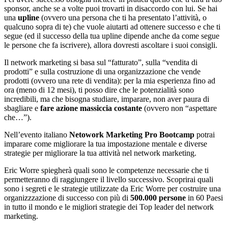
sponsor, anche se a volte puoi trovarti in disaccordo con lui. Se hai
una
upline
(ovvero una persona che ti ha presentato l’attività, o
qualcuno sopra di te) che vuole aiutarti ad ottenere successo e che ti
segue (ed il successo della tua upline dipende anche da come segue
le persone che fa iscrivere), allora dovresti ascoltare i suoi consigli.
Il network marketing si basa sul “fatturato”, sulla “vendita di
prodotti” e sulla costruzione di una organizzazione che vende
prodotti (ovvero una rete di vendita): per la mia esperienza fino ad
ora (meno di 12 mesi), ti posso dire che le potenzialità sono
incredibili, ma che bisogna studiare, imparare, non aver paura di
sbagliare e
fare azione massiccia costante
(ovvero non “aspettare
che…”).
Nell’evento italiano
Netowork Marketing Pro Bootcamp
potrai
imparare come migliorare la tua impostazione mentale e diverse
strategie per migliorare la tua attività nel network marketing.
Eric Worre spiegherà quali sono le competenze necessarie che ti
permetteranno di raggiungere il livello successivo. Scoprirai quali
sono i segreti e le strategie utilizzate da Eric Worre per costruire una
organizzzazione di successo con più di
500.000 persone
in 60 Paesi
in tutto il mondo e le migliori strategie dei Top leader del network
marketing.