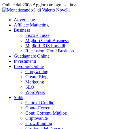
Vai
Online dal 2008
Aggiornato ogni settimana
al
contenuto
Advertising
Affiliate Marketing
Business
Fisco e Tasse
Migliori Conti Business
Migliori POS Portatili
Recensioni Conti Business
Guadagnare Online
Investimenti
Lavorare Online
Copywriting
Creare Blog
Marketing
SEO
WordPress
Soldi
Carte di Credito
Conto Corrente
Conti Correnti Migliori
Criptovalute
Crowdfunding
Gestione del Denaro