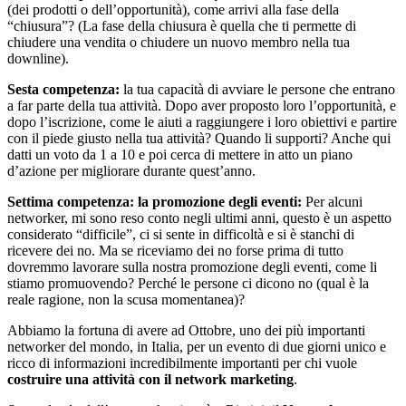
(dei prodotti o dell’opportunità), come arrivi alla fase della
“chiusura”? (La fase della chiusura è quella che ti permette di
chiudere una vendita o chiudere un nuovo membro nella tua
downline).
Sesta competenza:
la tua capacità di avviare le persone che entrano
a far parte della tua attività. Dopo aver proposto loro l’opportunità, e
dopo l’iscrizione, come le aiuti a raggiungere i loro obiettivi e partire
con il piede giusto nella tua attività? Quando li supporti? Anche qui
datti un voto da 1 a 10 e poi cerca di mettere in atto un piano
d’azione per migliorare durante quest’anno.
Settima competenza: la promozione degli eventi:
Per alcuni
networker, mi sono reso conto negli ultimi anni, questo è un aspetto
considerato “difficile”, ci si sente in difficoltà e si è stanchi di
ricevere dei no. Ma se riceviamo dei no forse prima di tutto
dovremmo lavorare sulla nostra promozione degli eventi, come li
stiamo promuovendo? Perché le persone ci dicono no (qual è la
reale ragione, non la scusa momentanea)?
Abbiamo la fortuna di avere ad Ottobre, uno dei più importanti
networker del mondo, in Italia, per un evento di due giorni unico e
ricco di informazioni incredibilmente importanti per chi vuole
costruire una attività con il network marketing
.