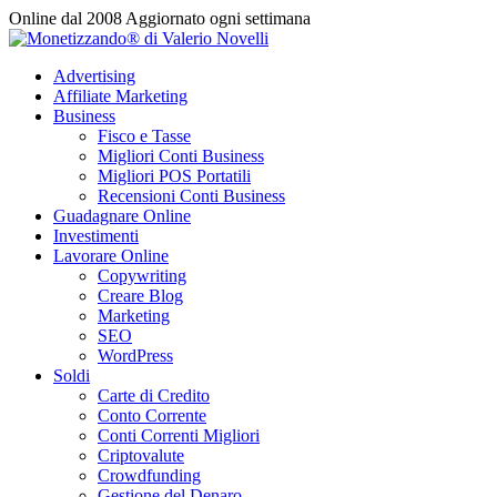
Vai
Online dal 2008
Aggiornato ogni settimana
al
contenuto
Advertising
Affiliate Marketing
Business
Fisco e Tasse
Migliori Conti Business
Migliori POS Portatili
Recensioni Conti Business
Guadagnare Online
Investimenti
Lavorare Online
Copywriting
Creare Blog
Marketing
SEO
WordPress
Soldi
Carte di Credito
Conto Corrente
Conti Correnti Migliori
Criptovalute
Crowdfunding
Gestione del Denaro