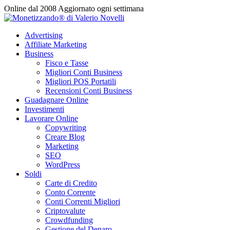
Vai
Online dal 2008
Aggiornato ogni settimana
al
contenuto
Advertising
Affiliate Marketing
Business
Fisco e Tasse
Migliori Conti Business
Migliori POS Portatili
Recensioni Conti Business
Guadagnare Online
Investimenti
Lavorare Online
Copywriting
Creare Blog
Marketing
SEO
WordPress
Soldi
Carte di Credito
Conto Corrente
Conti Correnti Migliori
Criptovalute
Crowdfunding
Gestione del Denaro