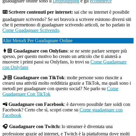
guadagnare online sono il
Dropshipping
e gli
ecommerce
⌨️ Scrivere contenuti per internet:
sai che su internet è possibile
guadagnare scrivendo? Se sei bravo/a a scrivere esistono diversi siti
che ti permettono di guadagnare scrivendo articoli, ne ho parlato in
Come Guadagnare Scrivendo
.
Altri Metodi Per Guadagnare Online
👩🏻 Guadagnare con Onlyfans
: se ne sente parlare sempre più
spesso, per questo motivo ho creato un articolo che ti aiuterà a
muovere i primi passi su Onlyfans, lo trovi su
Come Guadagnare
con Onlyfans
🤳🏻 Guadagnare con TikTok
: molte persone sono riuscite a
crearsi una attività molto redditizia grazie a TikTok, ma quali sono i
metodi per guadagnare con questo social? Ne parlo su
Come
Guadagnare Con TikTok
📲 Guadagnare con Facebook
: è davvero possibile fare soldi con
Facebook? Certo che sì, scopri come su
Come guadagnare con
Facebook
🎧 Guadagnare con Twitch:
lo streamer è diventata una
professione grazie ad internet, e Twitch è la piattaforma dove molti