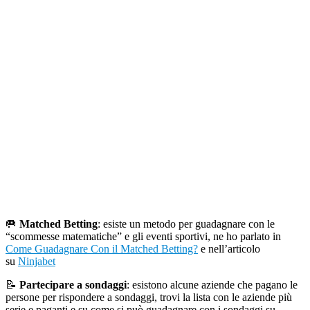
🥅
Matched Betting
: esiste un metodo per guadagnare con le
“scommesse matematiche” e gli eventi sportivi, ne ho parlato in
Come Guadagnare Con il Matched Betting?
e nell’articolo
su
Ninjabet
📝
Partecipare a sondaggi
: esistono alcune aziende che pagano le
persone per rispondere a sondaggi, trovi la lista con le aziende più
serie e paganti e su come si può guadagnare con i sondaggi su