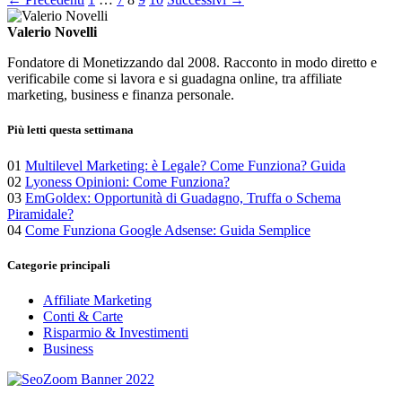
Paginazione
degli
Valerio Novelli
articoli
Fondatore di Monetizzando dal 2008. Racconto in modo diretto e
verificabile come si lavora e si guadagna online, tra affiliate
marketing, business e finanza personale.
Più letti questa settimana
01
Multilevel Marketing: è Legale? Come Funziona? Guida
02
Lyoness Opinioni: Come Funziona?
03
EmGoldex: Opportunità di Guadagno, Truffa o Schema
Piramidale?
04
Come Funziona Google Adsense: Guida Semplice
Categorie principali
Affiliate Marketing
Conti & Carte
Risparmio & Investimenti
Business