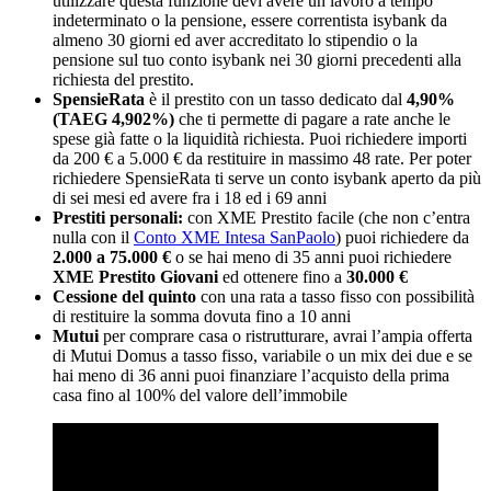
utilizzare questa funzione devi avere un lavoro a tempo
indeterminato o la pensione, essere correntista isybank da
almeno 30 giorni ed aver accreditato lo stipendio o la
pensione sul tuo conto isybank nei 30 giorni precedenti alla
richiesta del prestito.
SpensieRata
è il prestito con un tasso dedicato dal
4,90%
(TAEG 4,902%)
che ti permette di pagare a rate anche le
spese già fatte o la liquidità richiesta. Puoi richiedere importi
da 200 € a 5.000 € da restituire in massimo 48 rate. Per poter
richiedere SpensieRata ti serve un conto isybank aperto da più
di sei mesi ed avere fra i 18 ed i 69 anni
Prestiti personali:
con XME Prestito facile (che non c’entra
nulla con il
Conto XME Intesa SanPaolo
) puoi richiedere da
2.000 a 75.000 €
o se hai meno di 35 anni puoi richiedere
XME Prestito Giovani
ed ottenere fino a
30.000 €
Cessione del quinto
con una rata a tasso fisso con possibilità
di restituire la somma dovuta fino a 10 anni
Mutui
per comprare casa o ristrutturare, avrai l’ampia offerta
di Mutui Domus a tasso fisso, variabile o un mix dei due e se
hai meno di 36 anni puoi finanziare l’acquisto della prima
casa fino al 100% del valore dell’immobile