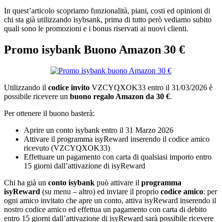
In quest’articolo scopriamo funzionalità, piani, costi ed opinioni di
chi sta già utilizzando isybsank, prima di tutto però vediamo subito
quali sono le promozioni e i bonus riservati ai nuovi clienti.
Promo isybank Buono Amazon 30 €
Utilizzando il
codice invito
VZCYQXOK33 entro il 31/03/2026 è
possibile ricevere un
buono regalo Amazon da 30 €
.
Per ottenere il buono basterà:
Aprire un conto isybank entro il 31 Marzo 2026
Attivare il programma isyReward inserendo il codice amico
ricevuto (VZCYQXOK33)
Effettuare un pagamento con carta di qualsiasi importo entro
15 giorni dall’attivazione di isyReward
Chi ha già un
conto isybank
può attivare il
programma
isyReward
(su menu – altro) ed inviare il proprio
codice amico
: per
ogni amico invitato che apre un conto, attiva isyReward inserendo il
nostro codice amico ed effettua un pagamento con carta di debito
entro 15 giorni dall’attivazione di isyReward sarà possibile ricevere