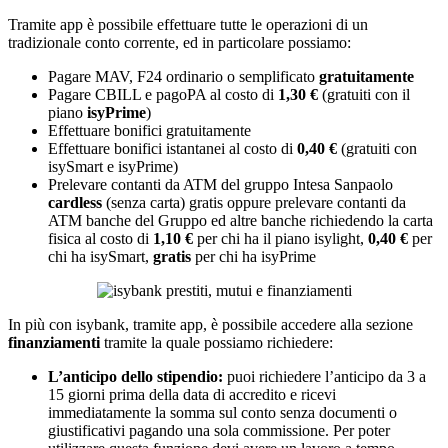
Tramite app è possibile effettuare tutte le operazioni di un
tradizionale conto corrente, ed in particolare possiamo:
Pagare MAV, F24 ordinario o semplificato
gratuitamente
Pagare CBILL e pagoPA al costo di
1,30 €
(gratuiti con il
piano
isyPrime
)
Effettuare bonifici gratuitamente
Effettuare bonifici istantanei al costo di
0,40 €
(gratuiti con
isySmart e isyPrime)
Prelevare contanti da ATM del gruppo Intesa Sanpaolo
cardless
(senza carta) gratis oppure prelevare contanti da
ATM banche del Gruppo ed altre banche richiedendo la carta
fisica al costo di
1,10 €
per chi ha il piano isylight,
0,40 €
per
chi ha isySmart,
gratis
per chi ha isyPrime
In più con isybank, tramite app, è possibile accedere alla sezione
finanziamenti
tramite la quale possiamo richiedere:
L’anticipo dello stipendio:
puoi richiedere l’anticipo da 3 a
15 giorni prima della data di accredito e ricevi
immediatamente la somma sul conto senza documenti o
giustificativi pagando una sola commissione. Per poter