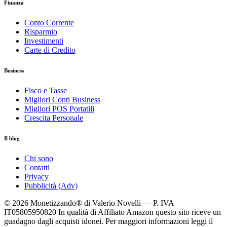
Finanza
Conto Corrente
Risparmio
Investimenti
Carte di Credito
Business
Fisco e Tasse
Migliori Conti Business
Migliori POS Portatili
Crescita Personale
Il blog
Chi sono
Contatti
Privacy
Pubblicità (Adv)
© 2026 Monetizzando® di Valerio Novelli — P. IVA
IT05805950820
In qualità di Affiliato Amazon questo sito riceve un
guadagno dagli acquisti idonei. Per maggiori informazioni leggi il