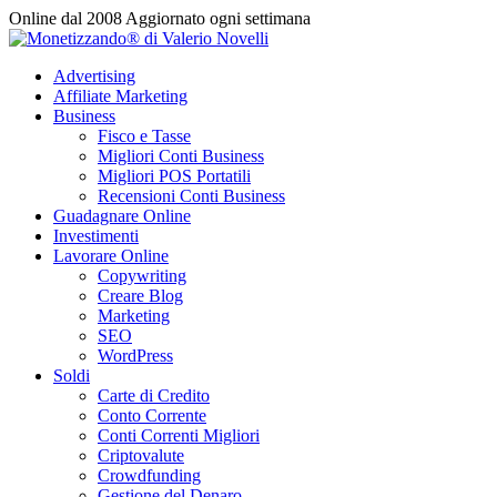
Vai
Online dal 2008
Aggiornato ogni settimana
al
contenuto
Advertising
Affiliate Marketing
Business
Fisco e Tasse
Migliori Conti Business
Migliori POS Portatili
Recensioni Conti Business
Guadagnare Online
Investimenti
Lavorare Online
Copywriting
Creare Blog
Marketing
SEO
WordPress
Soldi
Carte di Credito
Conto Corrente
Conti Correnti Migliori
Criptovalute
Crowdfunding
Gestione del Denaro