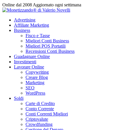
Vai
Online dal 2008
Aggiornato ogni settimana
al
contenuto
Advertising
Affiliate Marketing
Business
Fisco e Tasse
Migliori Conti Business
Migliori POS Portatili
Recensioni Conti Business
Guadagnare Online
Investimenti
Lavorare Online
Copywriting
Creare Blog
Marketing
SEO
WordPress
Soldi
Carte di Credito
Conto Corrente
Conti Correnti Migliori
Criptovalute
Crowdfunding
Gestione del Denaro