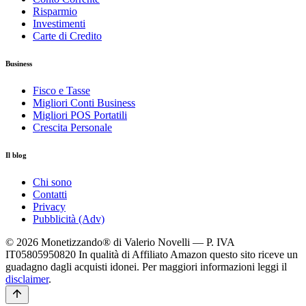
Risparmio
Investimenti
Carte di Credito
Business
Fisco e Tasse
Migliori Conti Business
Migliori POS Portatili
Crescita Personale
Il blog
Chi sono
Contatti
Privacy
Pubblicità (Adv)
© 2026 Monetizzando® di Valerio Novelli — P. IVA
IT05805950820
In qualità di Affiliato Amazon questo sito riceve un
guadagno dagli acquisti idonei. Per maggiori informazioni leggi il
disclaimer
.