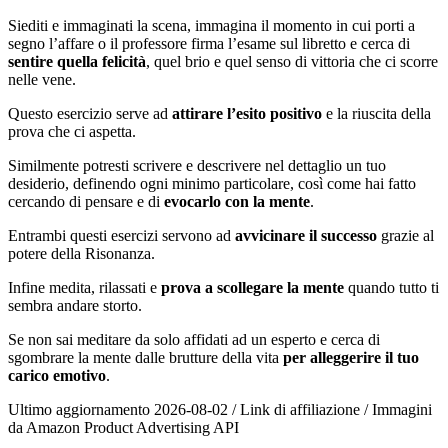
Siediti e immaginati la scena, immagina il momento in cui porti a
segno l’affare o il professore firma l’esame sul libretto e cerca di
sentire quella felicità
, quel brio e quel senso di vittoria che ci scorre
nelle vene.
Questo esercizio serve ad
attirare l’esito positivo
e la riuscita della
prova che ci aspetta.
Similmente potresti scrivere e descrivere nel dettaglio un tuo
desiderio, definendo ogni minimo particolare, così come hai fatto
cercando di pensare e di
evocarlo con la mente
.
Entrambi questi esercizi servono ad
avvicinare il successo
grazie al
potere della Risonanza.
Infine medita, rilassati e
prova a scollegare la mente
quando tutto ti
sembra andare storto.
Se non sai meditare da solo affidati ad un esperto e cerca di
sgombrare la mente dalle brutture della vita
per alleggerire il tuo
carico emotivo
.
Ultimo aggiornamento 2026-08-02 / Link di affiliazione / Immagini
da Amazon Product Advertising API