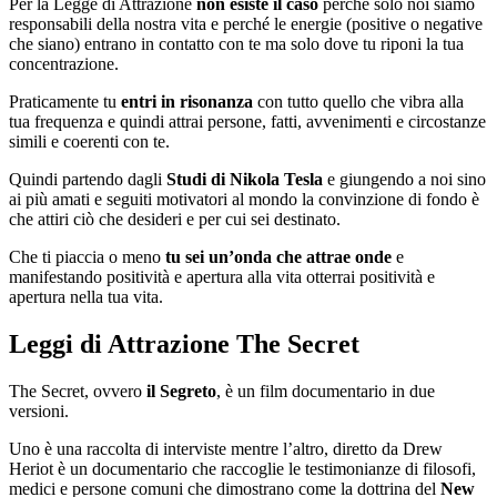
Per la Legge di Attrazione
non esiste il caso
perché solo noi siamo
responsabili della nostra vita e perché le energie (positive o negative
che siano) entrano in contatto con te ma solo dove tu riponi la tua
concentrazione.
Praticamente tu
entri in risonanza
con tutto quello che vibra alla
tua frequenza e quindi attrai persone, fatti, avvenimenti e circostanze
simili e coerenti con te.
Quindi partendo dagli
Studi di Nikola Tesla
e giungendo a noi sino
ai più amati e seguiti motivatori al mondo la convinzione di fondo è
che attiri ciò che desideri e per cui sei destinato.
Che ti piaccia o meno
tu sei un’onda che attrae onde
e
manifestando positività e apertura alla vita otterrai positività e
apertura nella tua vita.
Leggi di Attrazione The Secret
The Secret, ovvero
il Segreto
, è un film documentario in due
versioni.
Uno è una raccolta di interviste mentre l’altro, diretto da Drew
Heriot è un documentario che raccoglie le testimonianze di filosofi,
medici e persone comuni che dimostrano come la dottrina del
New