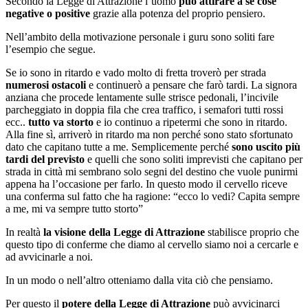
Secondo la Legge di Attrazione l’uomo
può attirare a sé cose
negative o positive
grazie alla potenza del proprio pensiero.
Nell’ambito della motivazione personale i guru sono soliti fare
l’esempio che segue.
Se io sono in ritardo e vado molto di fretta troverò per strada
numerosi ostacoli
e continuerò a pensare che farò tardi. La signora
anziana che procede lentamente sulle strisce pedonali, l’incivile
parcheggiato in doppia fila che crea traffico, i semafori tutti rossi
ecc..
tutto va storto
e io continuo a ripetermi che sono in ritardo.
Alla fine sì, arriverò in ritardo ma non perché sono stato sfortunato
dato che capitano tutte a me. Semplicemente perché
sono uscito più
tardi del previsto
e quelli che sono soliti imprevisti che capitano per
strada in città mi sembrano solo segni del destino che vuole punirmi
appena ha l’occasione per farlo. In questo modo il cervello riceve
una conferma sul fatto che ha ragione: “ecco lo vedi? Capita sempre
a me, mi va sempre tutto storto”
In realtà
la visione della Legge di Attrazione
stabilisce proprio che
questo tipo di conferme che diamo al cervello siamo noi a cercarle e
ad avvicinarle a noi.
In un modo o nell’altro otteniamo dalla vita ciò che pensiamo.
Per questo il
potere della Legge di Attrazione
può avvicinarci