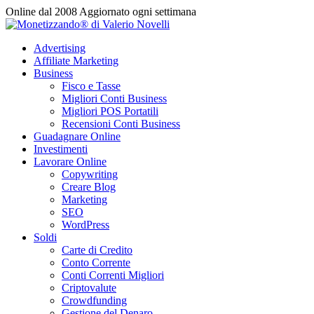
Vai
Online dal 2008
Aggiornato ogni settimana
al
contenuto
Advertising
Affiliate Marketing
Business
Fisco e Tasse
Migliori Conti Business
Migliori POS Portatili
Recensioni Conti Business
Guadagnare Online
Investimenti
Lavorare Online
Copywriting
Creare Blog
Marketing
SEO
WordPress
Soldi
Carte di Credito
Conto Corrente
Conti Correnti Migliori
Criptovalute
Crowdfunding
Gestione del Denaro