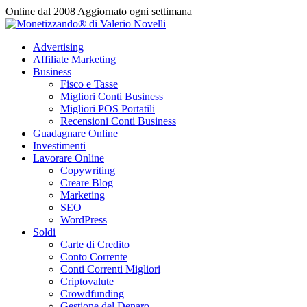
Vai
Online dal 2008
Aggiornato ogni settimana
al
contenuto
Advertising
Affiliate Marketing
Business
Fisco e Tasse
Migliori Conti Business
Migliori POS Portatili
Recensioni Conti Business
Guadagnare Online
Investimenti
Lavorare Online
Copywriting
Creare Blog
Marketing
SEO
WordPress
Soldi
Carte di Credito
Conto Corrente
Conti Correnti Migliori
Criptovalute
Crowdfunding
Gestione del Denaro