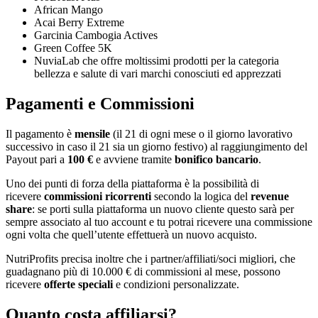
African Mango
Acai Berry Extreme
Garcinia Cambogia Actives
Green Coffee 5K
NuviaLab che offre moltissimi prodotti per la categoria
bellezza e salute di vari marchi conosciuti ed apprezzati
Pagamenti e Commissioni
Il pagamento è
mensile
(il 21 di ogni mese o il giorno lavorativo
successivo in caso il 21 sia un giorno festivo) al raggiungimento del
Payout pari a
100 €
e avviene tramite
bonifico bancario
.
Uno dei punti di forza della piattaforma è la possibilità di
ricevere
commissioni ricorrenti
secondo la logica del
revenue
share
: se porti sulla piattaforma un nuovo cliente questo sarà per
sempre associato al tuo account e tu potrai ricevere una commissione
ogni volta che quell’utente effettuerà un nuovo acquisto.
NutriProfits precisa inoltre che i partner/affiliati/soci migliori, che
guadagnano più di 10.000 € di commissioni al mese, possono
ricevere
offerte speciali
e condizioni personalizzate.
Quanto costa affiliarsi?