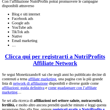
Con l’affiliazione NutriProfits potrai promuovere le campagne
disponibili attraverso
Blog e siti internet
Facebook ads
Google ads
YouTube ads
TikTok ads
Native
Email marketing
…
Clicca qui per registrarti a NutriProfits
Affiliate Network
Se segui Monetizzando® sai che negli anni ho pubblicato decine di
contenuti a tema
affiliate marketing
, una pagina con la più grande
lista di
network di affiliazione
disponibili e diverse guide come
affiliazioni: guida definitiva
e
come guadagnare con l’affiliate
marketing
…
Se sei alla ricerca di
affiliazioni nel settore salute, nutraceutici,
fertilità,
e molto altro ancora prenditi qualche minuto e leggi questa
recensione fino alla fine, oppure
registrati gratis a NutriProfits e