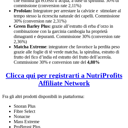
che elimina gli eccessi d’acqua, a base di spirulina. 30% di
commissione (conversion rate 2,11%)
Profolan:
Integratore per arrestare la calvizie e stimolare al
tempo stesso la ricrescita naturale dei capelli. Commissione
30% (conversion rate 2,31%)
Green Barley Plus:
grazie all’estratto di erba d’orzo in
combinazione con la garcinia cambogia ha proprietà
dimagranti e depuranti. Commissione 30% (conversion rate
2,36%)
Matcha Extreme
: integratore che favorisce la perdita peso
grazie alle foglie di tè verde matcha, la spirulina, estratto di
frutto del fico d’india ed estratto del frutto dell’acerola.
Commissione 30% e conversion rate del
4,88%
Clicca qui per registrarti a NutriProfits
Affiliate Network
Fra gli altri prodotti disponibili in piattaforma:
Snoran Plus
Fibre Select
Nonacne
Mass Extreme
ProBreast Plus