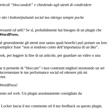
articoli “bloccandoli” e chiedendo agli utenti di condividere
o sito i bottoni/pulsanti social ma ottengo sempre poche
ressanti ed utili?
Se sì, probabilmente hai bisogno di un plugin che
 WordPress.
chè generalmente gli utenti non sanno quali benefici può portare un loro
a semplice frase “non si rendono conto dell’importanza di un like”.
ok, per leggere la fine di un articolo, per guardare un video o una
he ti permette di “bloccare” i tuoi contenuti migliori mostrando un set
e incrementare le tue performance social ed ottenere più mi
rnet.
i WordPress!
namento nel web. Un plugin assolutamente consigliato da
l Locker lascia il tuo commento ed il tuo feedback su questo plugin.