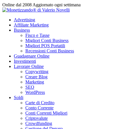
Vai
Online dal 2008
Aggiornato ogni settimana
al
contenuto
Advertising
Affiliate Marketing
Business
Fisco e Tasse
Migliori Conti Business
Migliori POS Portatili
Recensioni Conti Business
Guadagnare Online
Investimenti
Lavorare Online
Copywriting
Creare Blog
Marketing
SEO
WordPress
Soldi
Carte di Credito
Conto Corrente
Conti Correnti Migliori
Criptovalute
Crowdfunding
Gestione del Denaro