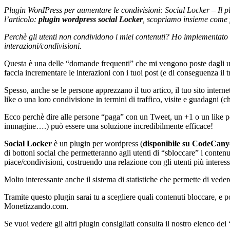
Plugin WordPress per aumentare le condivisioni: Social Locker – Il plu
l’articolo:
plugin wordpress social Locker
, scopriamo insieme come 
Perchè gli utenti non condividono i miei contenuti? Ho implementato cor
interazioni/condivisioni.
Questa è una delle “domande frequenti” che mi vengono poste dagli ut
faccia incrementare le interazioni con i tuoi post (e di conseguenza il tr
Spesso, anche se le persone apprezzano il tuo artico, il tuo sito inter
like o una loro condivisione in termini di traffico, visite e guadagni 
Ecco perchè dire alle persone “paga” con un Tweet, un +1 o un like per
immagine….) può essere una soluzione incredibilmente efficace!
Social Locker
è un plugin per wordpress (
disponibile su CodeCanyon
di bottoni social che permetteranno agli utenti di “sbloccare” i conten
piace/condivisioni, costruendo una relazione con gli utenti più interessat
Molto interessante anche il sistema di statistiche che permette di vede
Tramite questo plugin sarai tu a scegliere quali contenuti bloccare, e 
Monetizzando.com.
Se vuoi vedere gli altri plugin consigliati consulta il nostro elenco dei 