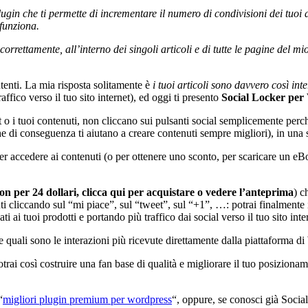
gin che ti permette di incrementare il numero di condivisioni dei tuoi 
funziona.
rettamente, all’interno dei singoli articoli e di tutte le pagine del mi
enti. La mia risposta solitamente è
i tuoi articoli sono davvero così inte
affico verso il tuo sito internet), ed oggi ti presento
Social Locker per
net o i tuoi contenuti, non cliccano sui pulsanti social semplicemente per
(che di conseguenza ti aiutano a creare contenuti sempre migliori), in un
 accedere ai contenuti (o per ottenere uno sconto, per scaricare un eBo
 per 24 dollari, clicca qui per acquistare o vedere l’anteprima
) c
uti cliccando sul “mi piace”, sul “tweet”, sul “+1”, …: potrai finalment
i ai tuoi prodotti e portando più traffico dai social verso il tuo sito inte
re quali sono le interazioni più ricevute direttamente dalla piattaforma d
potrai così costruire una fan base di qualità e migliorare il tuo posizio
“
migliori plugin premium per wordpress
“, oppure, se conosci già Socia