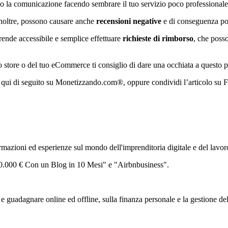
la comunicazione facendo sembrare il tuo servizio poco professionale
, inoltre, possono causare anche
recensioni negative
e di conseguenza por
de accessibile e semplice effettuare
richieste di rimborso
, che posso
o store o del tuo eCommerce ti consiglio di dare una occhiata a questo p
k qui di seguito su Monetizzando.com®, oppure condividi l’articolo su 
zioni ed esperienze sul mondo dell'imprenditoria digitale e del lavor
 30.000 € Con un Blog in 10 Mesi" e "Airbnbusiness".
 guadagnare online ed offline, sulla finanza personale e la gestione de