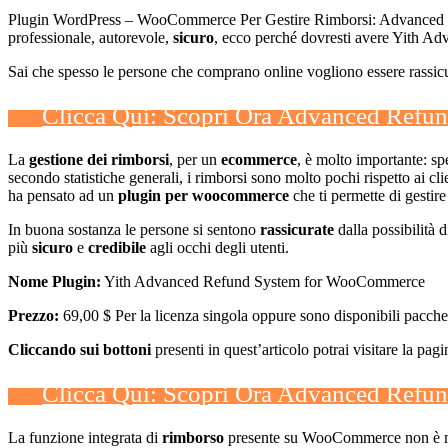
Plugin WordPress – WooCommerce Per Gestire Rimborsi: Advanced Refun
professionale, autorevole,
sicuro
, ecco perché dovresti avere Yith
Sai che spesso le persone che comprano online vogliono essere rassicur
Clicca Qui: Scopri Ora Advanced Ref
La
gestione dei rimborsi
, per un
ecommerce
, è molto importante: s
secondo statistiche generali, i rimborsi sono molto pochi rispetto ai c
ha pensato ad un
plugin per woocommerce
che ti permette di gestire
In buona sostanza le persone si sentono
rassicurate
dalla possibilità 
più
sicuro
e
credibile
agli occhi degli utenti.
Nome Plugin:
Yith Advanced Refund System for WooCommerce
Prezzo:
69,00 $ Per la licenza singola oppure sono disponibili pacchet
Cliccando sui bottoni
presenti in quest’articolo potrai visitare la pa
Clicca Qui: Scopri Ora Advanced Ref
La funzione integrata di
rimborso
presente su WooCommerce non è molto 