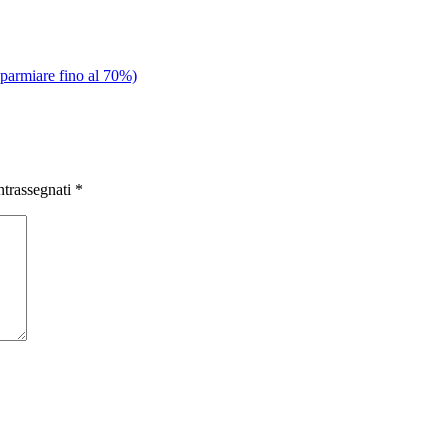
sparmiare fino al 70%)
ntrassegnati
*