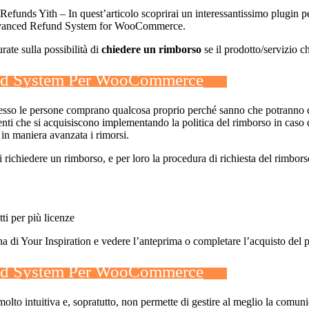
ds Yith – In quest’articolo scoprirai un interessantissimo plugin pe
 Advanced Refund System for WooCommerce.
ate sulla possibilità di
chiedere un rimborso
se il prodotto/servizio c
und System Per WooCommerce
pesso le persone comprano qualcosa proprio perché sanno che potranno c
lienti che si acquisiscono implementando la politica del rimborso in caso
 in maniera avanzata i rimorsi.
di richiedere un rimborso, e per loro la procedura di richiesta del rimbors
ti per più licenze
gina di Your Inspiration e vedere l’anteprima o completare l’acquisto del 
und System Per WooCommerce
intuitiva e, sopratutto, non permette di gestire al meglio la comunicazi