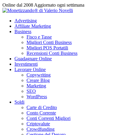
Vai
Online dal 2008
Aggiornato ogni settimana
al
contenuto
Advertising
Affiliate Marketing
Business
Fisco e Tasse
Migliori Conti Business
Migliori POS Portatili
Recensioni Conti Business
Guadagnare Online
Investimenti
Lavorare Online
Copywriting
Creare Blog
Marketing
SEO
WordPress
Soldi
Carte di Credito
Conto Corrente
Conti Correnti Migliori
Criptovalute
Crowdfunding
Gestione del Denaro