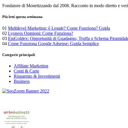
articoli
Fondatore di Monetizzando dal 2008. Racconto in modo diretto e verific
Più letti questa settimana
01
Multilevel Marketing: è Legale? Come Funziona? Guida
02
Lyoness Opinioni: Come Funziona?
03
EmGoldex: Opportunità di Guadagno, Truffa o Schema Piramidal
04
Come Funziona Google Adsense: Guida Semplice
Categorie principali
Affiliate Marketing
Conti & Carte
Risparmio & Investimenti
Business