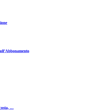
ione
sull’Abbonamento
costa, …