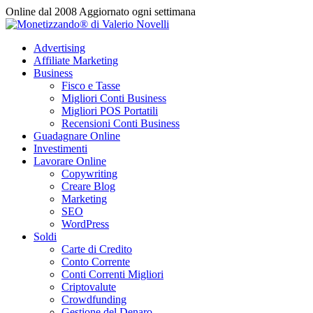
Vai
Online dal 2008
Aggiornato ogni settimana
al
contenuto
Advertising
Affiliate Marketing
Business
Fisco e Tasse
Migliori Conti Business
Migliori POS Portatili
Recensioni Conti Business
Guadagnare Online
Investimenti
Lavorare Online
Copywriting
Creare Blog
Marketing
SEO
WordPress
Soldi
Carte di Credito
Conto Corrente
Conti Correnti Migliori
Criptovalute
Crowdfunding
Gestione del Denaro