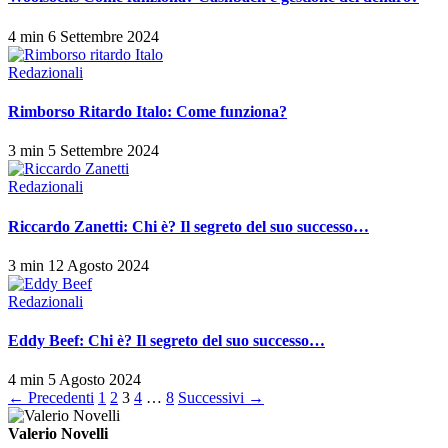
4 min
6 Settembre 2024
Redazionali
Rimborso Ritardo Italo: Come funziona?
3 min
5 Settembre 2024
Redazionali
Riccardo Zanetti: Chi è? Il segreto del suo successo…
3 min
12 Agosto 2024
Redazionali
Eddy Beef: Chi è? Il segreto del suo successo…
4 min
5 Agosto 2024
Paginazione
← Precedenti
1
2
3
4
…
8
Successivi →
degli
Valerio Novelli