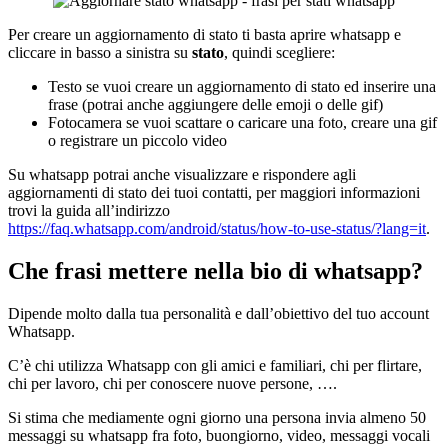
Per creare un aggiornamento di stato ti basta aprire whatsapp e
cliccare in basso a sinistra su
stato
, quindi scegliere:
Testo se vuoi creare un aggiornamento di stato ed inserire una
frase (potrai anche aggiungere delle emoji o delle gif)
Fotocamera se vuoi scattare o caricare una foto, creare una gif
o registrare un piccolo video
Su whatsapp potrai anche visualizzare e rispondere agli
aggiornamenti di stato dei tuoi contatti, per maggiori informazioni
trovi la guida all’indirizzo
https://faq.whatsapp.com/android/status/how-to-use-status/?lang=it
.
Che frasi mettere nella bio di whatsapp?
Dipende molto dalla tua personalità e dall’obiettivo del tuo account
Whatsapp.
C’è chi utilizza Whatsapp con gli amici e familiari, chi per flirtare,
chi per lavoro, chi per conoscere nuove persone, ….
Si stima che mediamente ogni giorno una persona invia almeno 50
messaggi su whatsapp fra foto, buongiorno, video, messaggi vocali