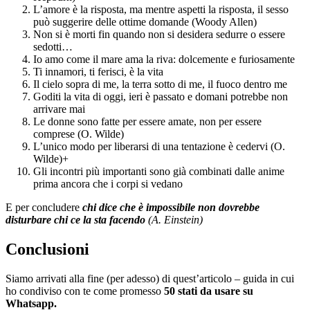
L’amore è la risposta, ma mentre aspetti la risposta, il sesso
può suggerire delle ottime domande (Woody Allen)
Non si è morti fin quando non si desidera sedurre o essere
sedotti…
Io amo come il mare ama la riva: dolcemente e furiosamente
Ti innamori, ti ferisci, è la vita
Il cielo sopra di me, la terra sotto di me, il fuoco dentro me
Goditi la vita di oggi, ieri è passato e domani potrebbe non
arrivare mai
Le donne sono fatte per essere amate, non per essere
comprese (O. Wilde)
L’unico modo per liberarsi di una tentazione è cedervi (O.
Wilde)+
Gli incontri più importanti sono già combinati dalle anime
prima ancora che i corpi si vedano
E per concludere
chi dice che è impossibile non dovrebbe
disturbare chi ce la sta facendo
(A. Einstein)
Conclusioni
Siamo arrivati alla fine (per adesso) di quest’articolo – guida in cui
ho condiviso con te come promesso
50 stati da usare su
Whatsapp.