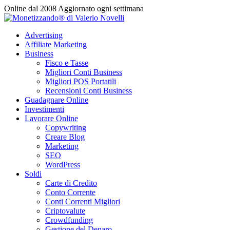
Vai
Online dal 2008
Aggiornato ogni settimana
al
contenuto
Advertising
Affiliate Marketing
Business
Fisco e Tasse
Migliori Conti Business
Migliori POS Portatili
Recensioni Conti Business
Guadagnare Online
Investimenti
Lavorare Online
Copywriting
Creare Blog
Marketing
SEO
WordPress
Soldi
Carte di Credito
Conto Corrente
Conti Correnti Migliori
Criptovalute
Crowdfunding
Gestione del Denaro