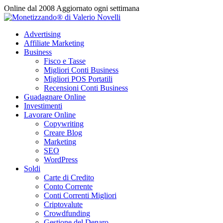
Vai
Online dal 2008
Aggiornato ogni settimana
al
contenuto
Advertising
Affiliate Marketing
Business
Fisco e Tasse
Migliori Conti Business
Migliori POS Portatili
Recensioni Conti Business
Guadagnare Online
Investimenti
Lavorare Online
Copywriting
Creare Blog
Marketing
SEO
WordPress
Soldi
Carte di Credito
Conto Corrente
Conti Correnti Migliori
Criptovalute
Crowdfunding
Gestione del Denaro