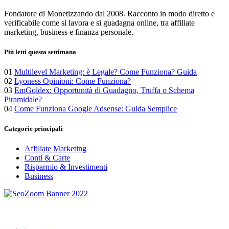
Fondatore di Monetizzando dal 2008. Racconto in modo diretto e
verificabile come si lavora e si guadagna online, tra affiliate
marketing, business e finanza personale.
Più letti questa settimana
01
Multilevel Marketing: è Legale? Come Funziona? Guida
02
Lyoness Opinioni: Come Funziona?
03
EmGoldex: Opportunità di Guadagno, Truffa o Schema
Piramidale?
04
Come Funziona Google Adsense: Guida Semplice
Categorie principali
Affiliate Marketing
Conti & Carte
Risparmio & Investimenti
Business