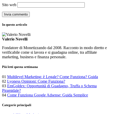
Sito web
In questo articolo
Valerio Novelli
Fondatore di Monetizzando dal 2008. Racconto in modo diretto e
verificabile come si lavora e si guadagna online, tra affiliate
marketing, business e finanza personale.
Più letti questa settimana
01
Multilevel Marketing: è Legale? Come Funziona? Guida
02
Lyoness Opinioni: Come Funziona?
03
EmGoldex: Opportunità di Guadagno, Truffa o Schema
Piramidale?
04
Come Funziona Google Adsense: Guida Semplice
Categorie principali