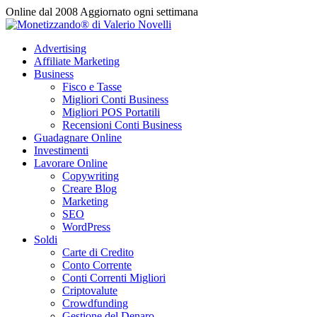
Vai
Online dal 2008
Aggiornato ogni settimana
al
contenuto
Advertising
Affiliate Marketing
Business
Fisco e Tasse
Migliori Conti Business
Migliori POS Portatili
Recensioni Conti Business
Guadagnare Online
Investimenti
Lavorare Online
Copywriting
Creare Blog
Marketing
SEO
WordPress
Soldi
Carte di Credito
Conto Corrente
Conti Correnti Migliori
Criptovalute
Crowdfunding
Gestione del Denaro