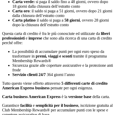
Carta verde:
si paga il saldo fino a 48 giorni, ovvero dopo
18 giorni dalla chiusura dell’estratto conto
Carta oro
: il saldo si paga a 51 giorni, ovvero dopo 21 giorni
dalla chiusura dell’estratto conto
Carta platino
il saldo si paga a
58 giorni
, ovvero 28 giorni
dopo la chiusura dell’estratto conto
Questa carta di credito è fra le più conosciute ed utilizzate da
liberi
professionisti
e
imprese
che sono alla ricerca di una carta di credito
perché offre:
La possibilità di accumulare punti per ogni euro speso da
trasformare in
premi, viaggi e sconti
tramite il programma
Membership Rewards®
Sicurezza grazie alle coperture assicurative e la protezione anti
frode
Servizio clienti 24/7
364 giorni l’anno
Tutto questo viene offerto attraverso
5 differenti carte di credito
American Express business
pensate per ogni esigenza.
Carta business American Express
è la
versione base
della carta.
Garantisce
facilità
e
semplicità per il business
, iscrizione gratuita al
Club Membership Rewards® per accumulare punti con le spese e
coperture assicurative di base.