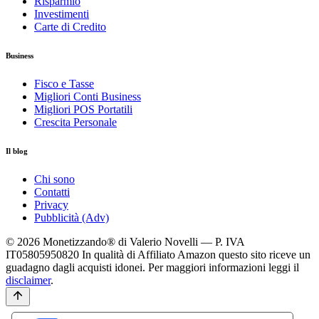
Risparmio
Investimenti
Carte di Credito
Business
Fisco e Tasse
Migliori Conti Business
Migliori POS Portatili
Crescita Personale
Il blog
Chi sono
Contatti
Privacy
Pubblicità (Adv)
© 2026 Monetizzando® di Valerio Novelli — P. IVA
IT05805950820
In qualità di Affiliato Amazon questo sito riceve un
guadagno dagli acquisti idonei. Per maggiori informazioni leggi il
disclaimer
.