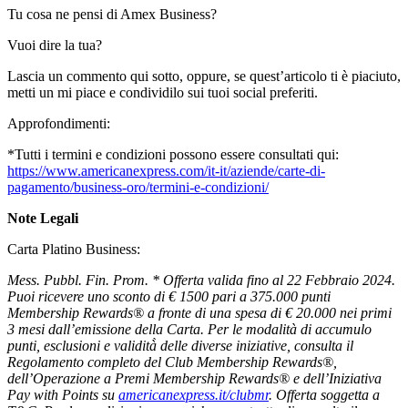
Tu cosa ne pensi di Amex Business?
Vuoi dire la tua?
Lascia un commento qui sotto, oppure, se quest’articolo ti è piaciuto,
metti un mi piace e condividilo sui tuoi social preferiti.
Approfondimenti:
*Tutti i termini e condizioni possono essere consultati qui:
https://www.americanexpress.com/it-it/aziende/carte-di-
pagamento/business-oro/termini-e-condizioni/
Note Legali
Carta Platino Business:
Mess. Pubbl. Fin. Prom. * Offerta valida fino al 22 Febbraio 2024.
Puoi ricevere uno sconto di € 1500 pari a 375.000 punti
Membership Rewards® a fronte di una spesa di € 20.000 nei primi
3 mesi dall’emissione della Carta. Per le modalità di accumulo
punti, esclusioni e validità̀ delle diverse iniziative, consulta il
Regolamento completo del Club Membership Rewards®,
dell’Operazione a Premi Membership Rewards® e dell’Iniziativa
Pay with Points su
americanexpress.it/clubmr
. Offerta soggetta a