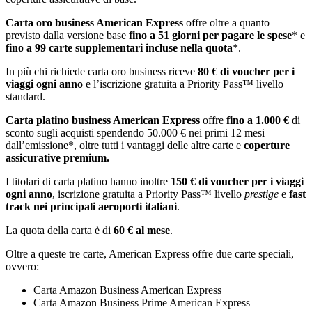
Carta oro business American Express
offre oltre a quanto
previsto dalla versione base
fino a 51 giorni per pagare le spese
* e
fino a 99 carte supplementari incluse nella quota
*.
In più chi richiede carta oro business riceve
80 € di voucher per i
viaggi ogni anno
e l’iscrizione gratuita a Priority Pass™ livello
standard.
Carta platino business American Express
offre
fino a 1.000 €
di
sconto sugli acquisti spendendo 50.000 € nei primi 12 mesi
dall’emissione*, oltre tutti i vantaggi delle altre carte e
coperture
assicurative premium.
I titolari di carta platino hanno inoltre
150 € di voucher per i viaggi
ogni anno
, iscrizione gratuita a Priority Pass™ livello
prestige
e
fast
track nei principali aeroporti italiani
.
La quota della carta è di
60 € al mese
.
Oltre a queste tre carte, American Express offre due carte speciali,
ovvero:
Carta Amazon Business American Express
Carta Amazon Business Prime American Express