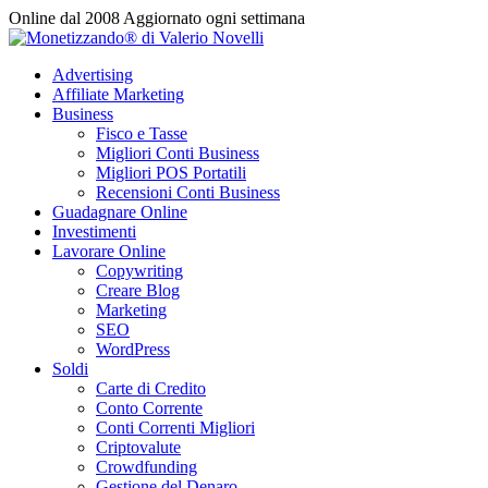
Vai
Online dal 2008
Aggiornato ogni settimana
al
contenuto
Advertising
Affiliate Marketing
Business
Fisco e Tasse
Migliori Conti Business
Migliori POS Portatili
Recensioni Conti Business
Guadagnare Online
Investimenti
Lavorare Online
Copywriting
Creare Blog
Marketing
SEO
WordPress
Soldi
Carte di Credito
Conto Corrente
Conti Correnti Migliori
Criptovalute
Crowdfunding
Gestione del Denaro