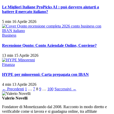
Le Migliori Italiane ProPicks AI : può davvero aiutarti a
battere il mercato italiano?
5 min
16 Aprile 2026
Business
Recensione Qonto: Conto Aziendale Online, Conviene?
13 min
15 Aprile 2026
Finanza
HYPE per minorenni: Carta prepagata con IBAN
4 min
13 Aprile 2026
Paginazione
← Precedenti
1
…
7
8
9
…
100
Successivi →
degli
Valerio Novelli
articoli
Fondatore di Monetizzando dal 2008. Racconto in modo diretto e
verificabile come si lavora e si guadagna online, tra affiliate