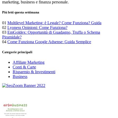
marketing, business e finanza personale.
Più letti questa settimana
01
Multilevel Marketing: è Legale? Come Funziona? Guida
02
Lyoness Opinioni: Come Funziona?
03
EmGoldex: Opportunità di Guadagno, Truffa o Schema
Piramidale?
04
Come Funziona Google Adsense: Guida Semplice
Categorie principali
Affiliate Marketing
Conti & Carte
Risparmio & Investimenti
Business