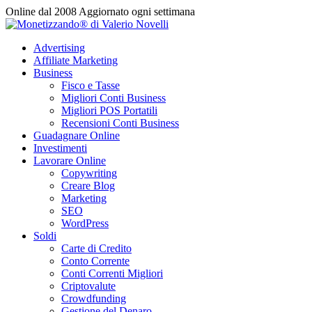
Vai
Online dal 2008
Aggiornato ogni settimana
al
contenuto
Advertising
Affiliate Marketing
Business
Fisco e Tasse
Migliori Conti Business
Migliori POS Portatili
Recensioni Conti Business
Guadagnare Online
Investimenti
Lavorare Online
Copywriting
Creare Blog
Marketing
SEO
WordPress
Soldi
Carte di Credito
Conto Corrente
Conti Correnti Migliori
Criptovalute
Crowdfunding
Gestione del Denaro