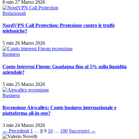
8 min
27 Marzo 2026
Redazionali
NordVPN Call Protection: Protezione contro le truffe
telefoniche?
5 min
26 Marzo 2026
Business
Conto Interessi Finom: Guadagna fino al 5% sulla liquidità
aziendale?
5 min
25 Marzo 2026
Business
Recensione Airwallex: Conto business internazionale e
piattaforma all-in-one?
3 min
24 Marzo 2026
Paginazione
← Precedenti
1
…
8
9
10
…
100
Successivi →