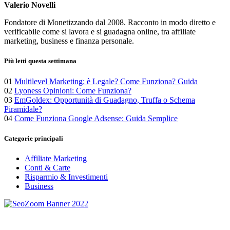
degli
Valerio Novelli
articoli
Fondatore di Monetizzando dal 2008. Racconto in modo diretto e
verificabile come si lavora e si guadagna online, tra affiliate
marketing, business e finanza personale.
Più letti questa settimana
01
Multilevel Marketing: è Legale? Come Funziona? Guida
02
Lyoness Opinioni: Come Funziona?
03
EmGoldex: Opportunità di Guadagno, Truffa o Schema
Piramidale?
04
Come Funziona Google Adsense: Guida Semplice
Categorie principali
Affiliate Marketing
Conti & Carte
Risparmio & Investimenti
Business