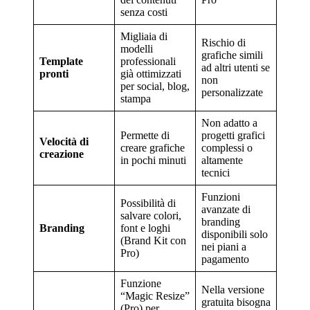
senza costi
Migliaia di
Rischio di
modelli
grafiche simili
Template
professionali
ad altri utenti se
pronti
già ottimizzati
non
per social, blog,
personalizzate
stampa
Non adatto a
Permette di
progetti grafici
Velocità di
creare grafiche
complessi o
creazione
in pochi minuti
altamente
tecnici
Funzioni
Possibilità di
avanzate di
salvare colori,
branding
Branding
font e loghi
disponibili solo
(Brand Kit con
nei piani a
Pro)
pagamento
Funzione
Nella versione
“Magic Resize”
gratuita bisogna
(Pro) per