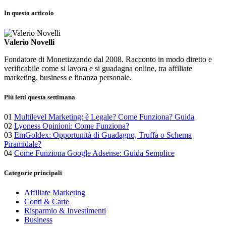
In questo articolo
Valerio Novelli
Fondatore di Monetizzando dal 2008. Racconto in modo diretto e
verificabile come si lavora e si guadagna online, tra affiliate
marketing, business e finanza personale.
Più letti questa settimana
01
Multilevel Marketing: è Legale? Come Funziona? Guida
02
Lyoness Opinioni: Come Funziona?
03
EmGoldex: Opportunità di Guadagno, Truffa o Schema
Piramidale?
04
Come Funziona Google Adsense: Guida Semplice
Categorie principali
Affiliate Marketing
Conti & Carte
Risparmio & Investimenti
Business