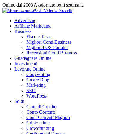
Vai
Online dal 2008
Aggiornato ogni settimana
al
contenuto
Advertising
Affiliate Marketing
Business
Fisco e Tasse
Migliori Conti Business
Migliori POS Portatili
Recensioni Conti Business
Guadagnare Online
Investimenti
Lavorare Online
Copywriting
Creare Blog
Marketing
SEO
WordPress
Soldi
Carte di Credito
Conto Corrente
Conti Correnti Migliori
Criptovalute
Crowdfunding
Gestione del Denaro