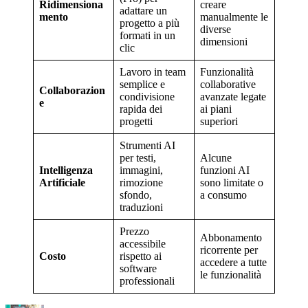
Ridimensiona
creare
adattare un
mento
manualmente le
progetto a più
diverse
formati in un
dimensioni
clic
Lavoro in team
Funzionalità
semplice e
collaborative
Collaborazion
condivisione
avanzate legate
e
rapida dei
ai piani
progetti
superiori
Strumenti AI
per testi,
Alcune
Intelligenza
immagini,
funzioni AI
Artificiale
rimozione
sono limitate o
sfondo,
a consumo
traduzioni
Prezzo
Abbonamento
accessibile
ricorrente per
Costo
rispetto ai
accedere a tutte
software
le funzionalità
professionali