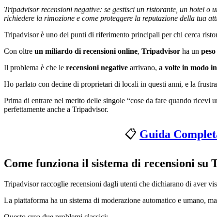
Tripadvisor recensioni negative: se gestisci un ristorante, un hotel o 
richiedere la rimozione e come proteggere la reputazione della tua atti
Tripadvisor è uno dei punti di riferimento principali per chi cerca ristor
Con oltre
un miliardo di recensioni online
,
Tripadvisor
ha un
peso 
Il problema è che le
recensioni negative
arrivano,
a volte in modo in
Ho parlato con decine di proprietari di locali in questi anni, e la fru
Prima di entrare nel merito delle singole “cose da fare quando ricevi u
perfettamente anche a Tripadvisor.
📋
Guida Completa
Come funziona il sistema di recensioni su 
Tripadvisor raccoglie recensioni dagli utenti che dichiarano di aver visi
La piattaforma ha un sistema di moderazione automatico e umano, ma no
Questo crea due problemi classici: