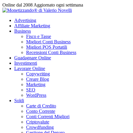
Vai
Online dal 2008
Aggiornato ogni settimana
al
contenuto
Advertising
Affiliate Marketing
Business
Fisco e Tasse
Migliori Conti Business
Migliori POS Portatili
Recensioni Conti Business
Guadagnare Online
Investimenti
Lavorare Online
Copywriting
Creare Blog
Marketing
SEO
WordPress
Soldi
Carte di Credito
Conto Corrente
Conti Correnti Migliori
Criptovalute
Crowdfunding
Gestione del Denaro