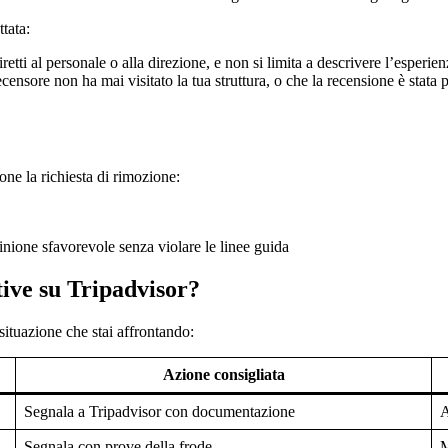
tata:
retti al personale o alla direzione, e non si limita a descrivere l’esperie
censore non ha mai visitato la tua struttura, o che la recensione è stata
one la richiesta di rimozione:
ione sfavorevole senza violare le linee guida
tive su Tripadvisor?
 situazione che stai affrontando:
Azione consigliata
Segnala a Tripadvisor con documentazione
A
Segnala con prove della frode
M