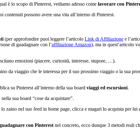
 qual è lo scopo di Pinterest, vediamo adesso come
lavorare con Pinter
i contenuti possono avere una vita all’interno di Pinterest.
ti
(per approfondire puoi leggere l’articolo
Link di Affiliazione
e l’arti
rsone di guadagnare con l’
affiliazione Amazon
), ma in quest’articolo v
itano emozioni (piacere, curiosità, interesse, stupore, …).
no da viaggio che le interessa per il suo prossimo viaggio o la sua pro
lica su Pinterest all’interno della sua board
viaggi ed escursioni
.
a nella sua board “cose da acquistare”.
 zaino nel suo feed in home page, clicca e magari lo acquista per lui e pe
 guadagnare con Pinterest
nel concreto, ecco dunque 3 metodi reali che