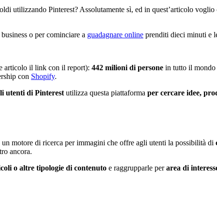
i utilizzando Pinterest? Assolutamente sì, ed in quest’articolo voglio c
uo business o per cominciare a
guadagnare online
prenditi dieci minuti e l
articolo il link con il report):
442 milioni di persone
in tutto il mondo
ership con
Shopify
.
i utenti di Pinterest
utilizza questa piattaforma
per cercare idee, prod
un motore di ricerca per immagini che offre agli utenti la possibilità di
tro ancora.
icoli o altre tipologie di contenuto
e raggrupparle per
area di interess