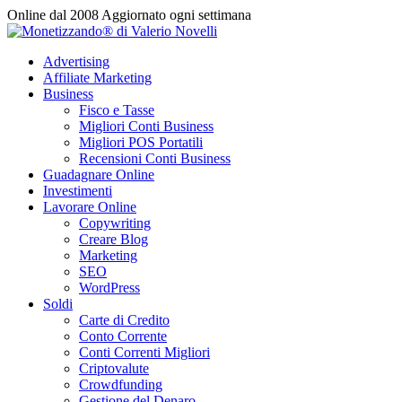
Vai
Online dal 2008
Aggiornato ogni settimana
al
contenuto
Advertising
Affiliate Marketing
Business
Fisco e Tasse
Migliori Conti Business
Migliori POS Portatili
Recensioni Conti Business
Guadagnare Online
Investimenti
Lavorare Online
Copywriting
Creare Blog
Marketing
SEO
WordPress
Soldi
Carte di Credito
Conto Corrente
Conti Correnti Migliori
Criptovalute
Crowdfunding
Gestione del Denaro