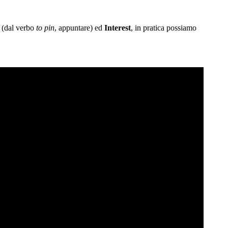
(dal verbo
to pin
, appuntare) ed
Interest
, in pratica possiamo