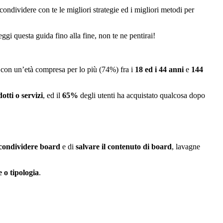
ondividere con te le migliori strategie ed i migliori metodi per
eggi questa guida fino alla fine, non te ne pentirai!
 con un’età compresa per lo più (74%) fra i
18 ed i 44 anni
e
144
otti o servizi
, ed il
65%
degli utenti ha acquistato qualcosa dopo
condividere board
e di
salvare il contenuto di board
, lavagne
e o tipologia
.