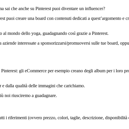
ma sai che anche su Pinterest puoi diventare un influencer?
erest puoi creare una board con contenuti dedicati a quest’argomento e c
to al mondo dello yoga, guadagnando così grazie a Pinterest.
 da aziende interessate a sponsorizzarsi/promuoversi sulle tue board, oppur
Pinterest: gli eCommerce per esempio creano degli album per i loro pr
e dalla qualità delle immagini che carichiamo.
più noi riusciremo a guadagnare.
i i riferimenti (ovvero prezzo, colori, taglie, descrizione, disponibilità 