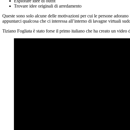
Esplorare idee di outfit
Trovare idee originali di arredamento
Queste sono solo alcune delle motivazioni per cui le persone adorano Pi
appuntarci qualcosa che ci interessa all’interno di lavagne virtuali sud
Tiziano Fogliata è stato forse il primo italiano che ha creato un video