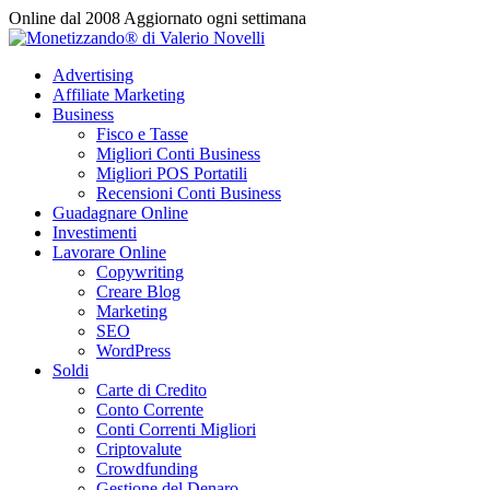
Vai
Online dal 2008
Aggiornato ogni settimana
al
contenuto
Advertising
Affiliate Marketing
Business
Fisco e Tasse
Migliori Conti Business
Migliori POS Portatili
Recensioni Conti Business
Guadagnare Online
Investimenti
Lavorare Online
Copywriting
Creare Blog
Marketing
SEO
WordPress
Soldi
Carte di Credito
Conto Corrente
Conti Correnti Migliori
Criptovalute
Crowdfunding
Gestione del Denaro