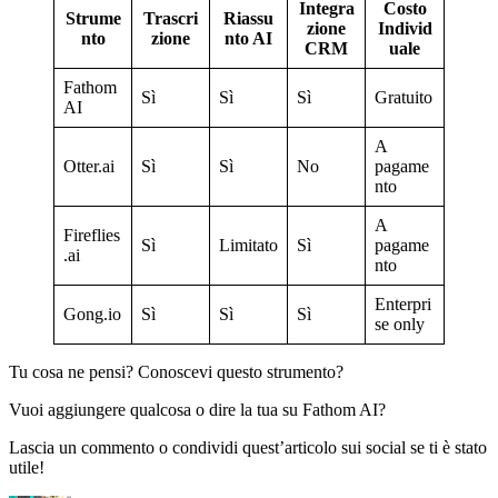
Integra
Costo
Strume
Trascri
Riassu
zione
Individ
nto
zione
nto AI
CRM
uale
Fathom
Sì
Sì
Sì
Gratuito
AI
A
Otter.ai
Sì
Sì
No
pagame
nto
A
Fireflies
Sì
Limitato
Sì
pagame
.ai
nto
Enterpri
Gong.io
Sì
Sì
Sì
se only
Tu cosa ne pensi? Conoscevi questo strumento?
Vuoi aggiungere qualcosa o dire la tua su Fathom AI?
Lascia un commento o condividi quest’articolo sui social se ti è stato
utile!