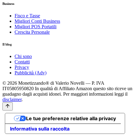
Business
Fisco e Tasse
Migliori Conti Business
Migliori POS Portatili
Crescita Personale
Il blog
Chi sono
Contatti
Privacy
Pubblicità (Adv)
© 2026 Monetizzando® di Valerio Novelli — P. IVA
IT05805950820
In qualità di Affiliato Amazon questo sito riceve un
guadagno dagli acquisti idonei. Per maggiori informazioni leggi il
disclaimer
.
Le tue preferenze relative alla privacy
Informativa sulla raccolta