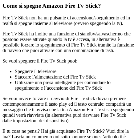
Come si spegne Amazon Fire Tv Stick?
Fire Tv Stick non ha un pulsante di accensione/spegnimento ed in
realtà si spegne insieme al televisore (ovvero spegnendo la tv).
Fire Tv Stick ha inoltre una funzione di standby/salvaschermo che
possono essere attivate quando la tv è accesa, in alternativa è
possibile forzare lo spegnimento di Fire Tv Stick tramite la funzione
di riavvio che puoi attivare con una combinazione di tasti.
Se vuoi spegnere il Fire Tv Stick puoi:
Spegnere il televisore
Staccare l’alimentazione del Fire Tv Stick
Utilizzare una presa intelligente per comandare lo
spegnimento e l’accensione del Fire Tv Stick
Se vuoi invece forzare il riavvio di Fire Tv stick dovrai premere
contemporaneamente il tasto play ed il tasto centrale: comparirà un
messaggio che ti avvisa che la tua Amazon Fire Tv si sta spegnendo
quindi verrà riavviata (in alternativa puoi riavviare Fire Tv Stick
dalle impostazioni del dispositivo).
E tu cosa ne pensi? Hai già acquistato Fire Tv Stick? Vuoi dire la
tua? Lascia un commento qui sotto, oppure se quest’articolo ti è