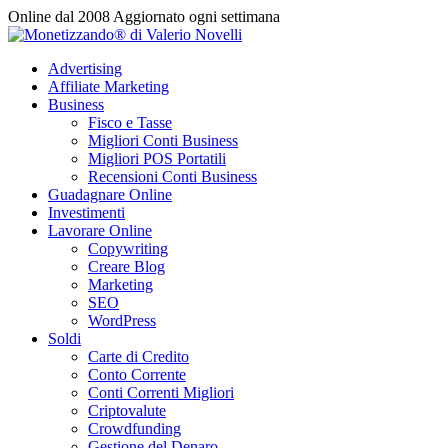
Vai
Online dal 2008
Aggiornato ogni settimana
al
contenuto
Advertising
Affiliate Marketing
Business
Fisco e Tasse
Migliori Conti Business
Migliori POS Portatili
Recensioni Conti Business
Guadagnare Online
Investimenti
Lavorare Online
Copywriting
Creare Blog
Marketing
SEO
WordPress
Soldi
Carte di Credito
Conto Corrente
Conti Correnti Migliori
Criptovalute
Crowdfunding
Gestione del Denaro