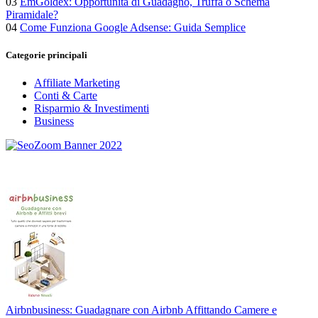
03
EmGoldex: Opportunità di Guadagno, Truffa o Schema
Piramidale?
04
Come Funziona Google Adsense: Guida Semplice
Categorie principali
Affiliate Marketing
Conti & Carte
Risparmio & Investimenti
Business
Airbnbusiness: Guadagnare con Airbnb Affittando Camere e