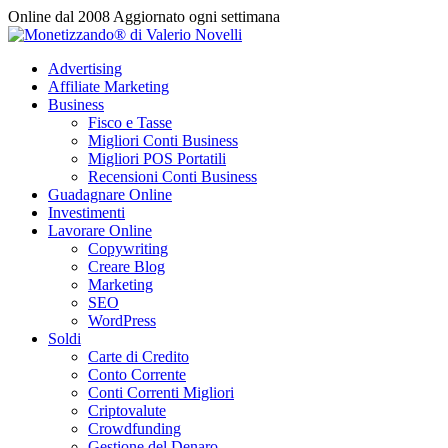
Vai
Online dal 2008
Aggiornato ogni settimana
al
contenuto
Advertising
Affiliate Marketing
Business
Fisco e Tasse
Migliori Conti Business
Migliori POS Portatili
Recensioni Conti Business
Guadagnare Online
Investimenti
Lavorare Online
Copywriting
Creare Blog
Marketing
SEO
WordPress
Soldi
Carte di Credito
Conto Corrente
Conti Correnti Migliori
Criptovalute
Crowdfunding
Gestione del Denaro