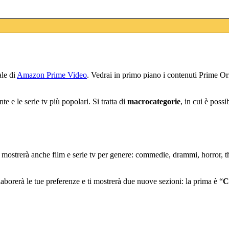
ale di
Amazon Prime Video
. Vedrai in primo piano i contenuti Prime Ori
e e le serie tv più popolari. Si tratta di
macrocategorie
, in cui è poss
strerà anche film e serie tv per genere: commedie, drammi, horror, thril
orerà le tue preferenze e ti mostrerà due nuove sezioni: la prima è “
C