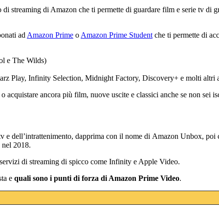
zio di streaming di Amazon che ti permette di guardare film e serie tv di
bonati ad
Amazon Prime
o
Amazon Prime Student
che ti permette di ac
l e The Wilds)
z Play, Infinity Selection, Midnight Factory, Discovery+ e molti altri 
o acquistare ancora più film, nuove uscite e classici anche se non sei isc
ie tv e dell’intrattenimento, dapprima con il nome di Amazon Unbox, po
 nel 2018.
 servizi di streaming di spicco come Infinity e Apple Video.
sta e
quali sono i punti di forza di Amazon Prime Video
.