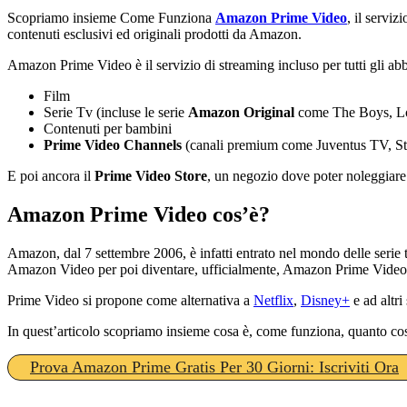
Scopriamo insieme Come Funziona
Amazon Prime Video
, il servi
contenuti esclusivi ed originali prodotti da Amazon.
Amazon Prime Video è il servizio di streaming incluso per tutti gli ab
Film
Serie Tv (incluse le serie
Amazon Original
come The Boys, Lo
Contenuti per bambini
Prime Video Channels
(canali premium come Juventus TV, Star
E poi ancora il
Prime Video Store
, un negozio dove poter noleggiare 
Amazon Prime Video cos’è?
Amazon, dal 7 settembre 2006, è infatti entrato nel mondo delle ser
Amazon Video per poi diventare, ufficialmente, Amazon Prime Video
Prime Video si propone come alternativa a
Netflix
,
Disney+
e ad altri
In quest’articolo scopriamo insieme cosa è, come funziona, quanto co
Prova Amazon Prime Gratis Per 30 Giorni: Iscriviti Ora