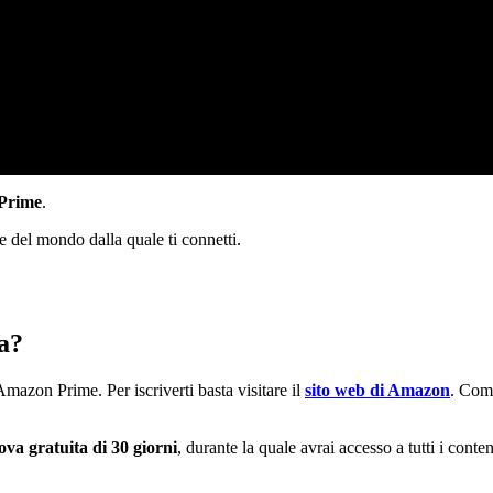
 Prime
.
te del mondo dalla quale ti connetti.
a?
mazon Prime. Per iscriverti basta visitare il
sito web di Amazon
. Come
va gratuita di 30 giorni
, durante la quale avrai accesso a tutti i cont