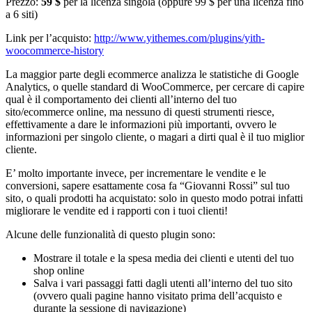
Prezzo:
59 $
per la licenza singola (oppure 99 $ per una licenza fino
a 6 siti)
Link per l’acquisto:
http://www.yithemes.com/plugins/yith-
woocommerce-history
La maggior parte degli ecommerce analizza le statistiche di Google
Analytics, o quelle standard di WooCommerce, per cercare di capire
qual è il comportamento dei clienti all’interno del tuo
sito/ecommerce online, ma nessuno di questi strumenti riesce,
effettivamente a dare le informazioni più importanti, ovvero le
informazioni per singolo cliente, o magari a dirti qual è il tuo miglior
cliente.
E’ molto importante invece, per incrementare le vendite e le
conversioni, sapere esattamente cosa fa “Giovanni Rossi” sul tuo
sito, o quali prodotti ha acquistato: solo in questo modo potrai infatti
migliorare le vendite ed i rapporti con i tuoi clienti!
Alcune delle funzionalità di questo plugin sono:
Mostrare il totale e la spesa media dei clienti e utenti del tuo
shop online
Salva i vari passaggi fatti dagli utenti all’interno del tuo sito
(ovvero quali pagine hanno visitato prima dell’acquisto e
durante la sessione di navigazione)