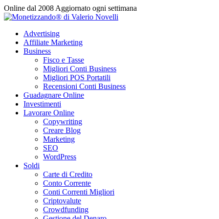
Vai
Online dal 2008
Aggiornato ogni settimana
al
contenuto
Advertising
Affiliate Marketing
Business
Fisco e Tasse
Migliori Conti Business
Migliori POS Portatili
Recensioni Conti Business
Guadagnare Online
Investimenti
Lavorare Online
Copywriting
Creare Blog
Marketing
SEO
WordPress
Soldi
Carte di Credito
Conto Corrente
Conti Correnti Migliori
Criptovalute
Crowdfunding
Gestione del Denaro