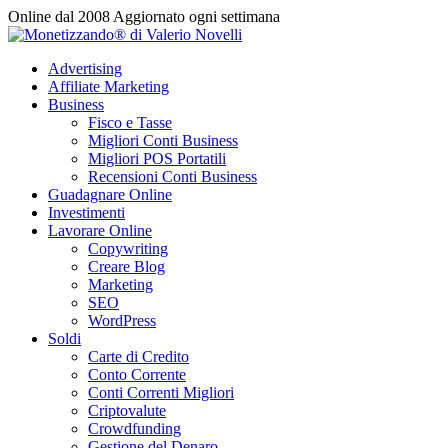
Vai
Online dal 2008
Aggiornato ogni settimana
al
contenuto
Advertising
Affiliate Marketing
Business
Fisco e Tasse
Migliori Conti Business
Migliori POS Portatili
Recensioni Conti Business
Guadagnare Online
Investimenti
Lavorare Online
Copywriting
Creare Blog
Marketing
SEO
WordPress
Soldi
Carte di Credito
Conto Corrente
Conti Correnti Migliori
Criptovalute
Crowdfunding
Gestione del Denaro