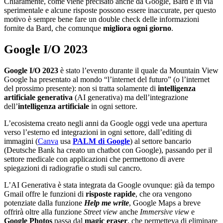
Chiaramente, come viene precisato anche da Google, Bard è in via
sperimentale e alcune risposte possono essere inaccurate, per questo
motivo è sempre bene fare un double check delle informazioni
fornite da Bard, che comunque
migliora ogni giorno
.
Google I/O 2023
Google I/O 2023
è stato l’evento durante il quale da Mountain View
Google ha presentato al mondo “l’internet del futuro” (o l’internet
del prossimo presente): non si tratta solamente di
intelligenza
artificiale generativa
(AI generativa) ma dell’integrazione
dell’
intelligenza artificiale
in ogni settore.
L’ecosistema creato negli anni da Google oggi vede una apertura
verso l’esterno ed integrazioni in ogni settore, dall’editing di
immagini (
Canva
usa
PALM di Google
) al settore bancario
(Deutsche Bank ha creato un chatbot con Google), passando per il
settore medicale con applicazioni che permettono di avere
spiegazioni di radiografie o studi sul cancro.
L’AI Generativa è stata integrata da Google ovunque: già da tempo
Gmail offre le funzioni di
risposte rapide
, che ora vengono
potenziate dalla funzione
Help me write
, Google Maps a breve
offrirà oltre alla funzione
Street view
anche
Immersive view
e
Google Photos
passa dal
magic eraser
, che permetteva di eliminare