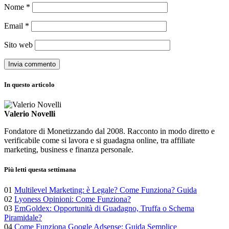
Nome
*
Email
*
Sito web
In questo articolo
Valerio Novelli
Fondatore di Monetizzando dal 2008. Racconto in modo diretto e
verificabile come si lavora e si guadagna online, tra affiliate
marketing, business e finanza personale.
Più letti questa settimana
01
Multilevel Marketing: è Legale? Come Funziona? Guida
02
Lyoness Opinioni: Come Funziona?
03
EmGoldex: Opportunità di Guadagno, Truffa o Schema
Piramidale?
04
Come Funziona Google Adsense: Guida Semplice