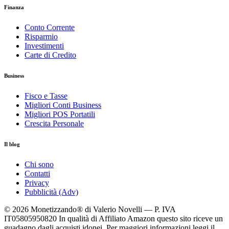
Finanza
Conto Corrente
Risparmio
Investimenti
Carte di Credito
Business
Fisco e Tasse
Migliori Conti Business
Migliori POS Portatili
Crescita Personale
Il blog
Chi sono
Contatti
Privacy
Pubblicità (Adv)
© 2026 Monetizzando® di Valerio Novelli — P. IVA
IT05805950820
In qualità di Affiliato Amazon questo sito riceve un
guadagno dagli acquisti idonei. Per maggiori informazioni leggi il